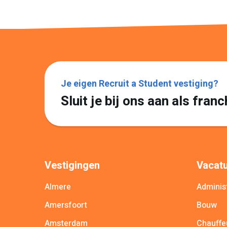
Je eigen Recruit a Student vestiging?
Sluit je bij ons aan als fra
Vestigingen
Vacatu
Almere
Administ
Amersfoort
Bouw
Amsterdam
Chauffe