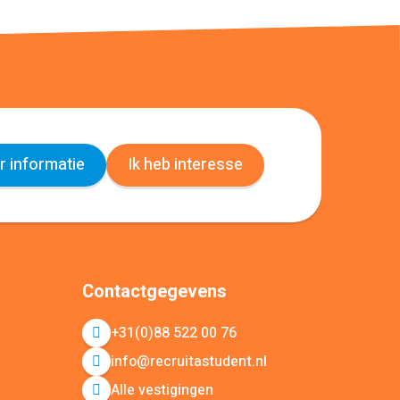
 informatie
Ik heb interesse
Contactgegevens
+31(0)88 522 00 76
info@recruitastudent.nl
Alle vestigingen