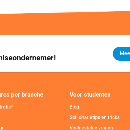
Meer
nchiseondernemer!
res per branche
Voor studenten
ratief
Blog
Sollicitatietips en tricks
ur
Veelgestelde vragen