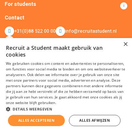
For students
Contact
+31(0)88 522 00 00
info@recruitastudent.nl
All branches
×
Recruit a Student maakt gebruik van
cookies
We gebruiken cookies om content en advertenties te personaliseren,
om functies voor social media te bieden en om ons websiteverkeer te
analyseren. Ook delen we informatie over je gebruik van onze site
met onze partners voor social media, adverteren en analyse. Deze
partners kunnen deze gegevens combineren met andere informatie
terms and conditions
Privacy
Cookies
Disclaimer
Sitemap
die jij aan ze hebt verstrekt of die ze hebben verzameld op basis van
je gebruik van hun services. Je gaat akkoord met onze cookies als jij
KvK nummer: 20092214 © Recruit a Student 2026
onze website blijft gebruiken.
DETAILS WEERGEVEN
ALLES ACCEPTEREN
ALLES AFWIJZEN