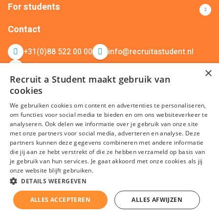
For students
Contact
+31(0)88 522 00 00
info@recruitastudent.nl
All branches
×
Recruit a Student maakt gebruik van
cookies
We gebruiken cookies om content en advertenties te personaliseren,
om functies voor social media te bieden en om ons websiteverkeer te
analyseren. Ook delen we informatie over je gebruik van onze site
met onze partners voor social media, adverteren en analyse. Deze
partners kunnen deze gegevens combineren met andere informatie
terms and conditions
Privacy
Cookies
Disclaimer
Sitemap
die jij aan ze hebt verstrekt of die ze hebben verzameld op basis van
je gebruik van hun services. Je gaat akkoord met onze cookies als jij
KvK nummer: 20092214 © Recruit a Student 2026
onze website blijft gebruiken.
DETAILS WEERGEVEN
ALLES ACCEPTEREN
ALLES AFWIJZEN