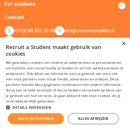
For students
Contact
+31(0)88 522 00 00
info@recruitastudent.nl
All branches
×
Recruit a Student maakt gebruik van
cookies
We gebruiken cookies om content en advertenties te personaliseren,
om functies voor social media te bieden en om ons websiteverkeer te
analyseren. Ook delen we informatie over je gebruik van onze site
met onze partners voor social media, adverteren en analyse. Deze
partners kunnen deze gegevens combineren met andere informatie
terms and conditions
Privacy
Cookies
Disclaimer
Sitemap
die jij aan ze hebt verstrekt of die ze hebben verzameld op basis van
je gebruik van hun services. Je gaat akkoord met onze cookies als jij
KvK nummer: 20092214 © Recruit a Student 2026
onze website blijft gebruiken.
DETAILS WEERGEVEN
ALLES ACCEPTEREN
ALLES AFWIJZEN