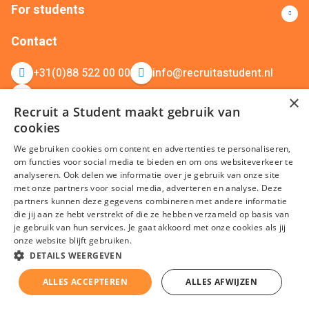
For students
Contact
+31(0)88 522 00 00
info@recruitastudent.nl
All branches
×
Recruit a Student maakt gebruik van
cookies
We gebruiken cookies om content en advertenties te personaliseren,
om functies voor social media te bieden en om ons websiteverkeer te
analyseren. Ook delen we informatie over je gebruik van onze site
met onze partners voor social media, adverteren en analyse. Deze
partners kunnen deze gegevens combineren met andere informatie
terms and conditions
Privacy
Cookies
Disclaimer
Sitemap
die jij aan ze hebt verstrekt of die ze hebben verzameld op basis van
je gebruik van hun services. Je gaat akkoord met onze cookies als jij
KvK nummer: 20092214 © Recruit a Student 2026
onze website blijft gebruiken.
DETAILS WEERGEVEN
ALLES ACCEPTEREN
ALLES AFWIJZEN