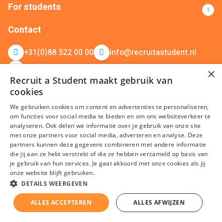
For students
Contact
+31(0)88 522 00 00
info@recruitastudent.nl
All branches
×
Recruit a Student maakt gebruik van
cookies
We gebruiken cookies om content en advertenties te personaliseren,
om functies voor social media te bieden en om ons websiteverkeer te
analyseren. Ook delen we informatie over je gebruik van onze site
met onze partners voor social media, adverteren en analyse. Deze
partners kunnen deze gegevens combineren met andere informatie
terms and conditions
Privacy
Cookies
Disclaimer
Sitemap
die jij aan ze hebt verstrekt of die ze hebben verzameld op basis van
je gebruik van hun services. Je gaat akkoord met onze cookies als jij
KvK nummer: 20092214 © Recruit a Student 2026
onze website blijft gebruiken.
DETAILS WEERGEVEN
ALLES ACCEPTEREN
ALLES AFWIJZEN