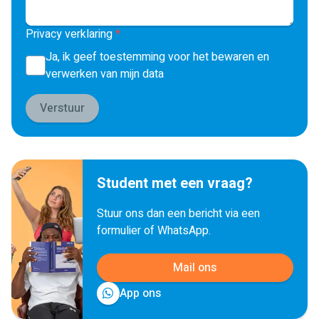
Privacy verklaring
*
Ja, ik geef toestemming voor het bewaren en
verwerken van mijn data
Student met een vraag?
Stuur ons dan een bericht via een
formulier of WhatsApp.
Mail ons
App ons