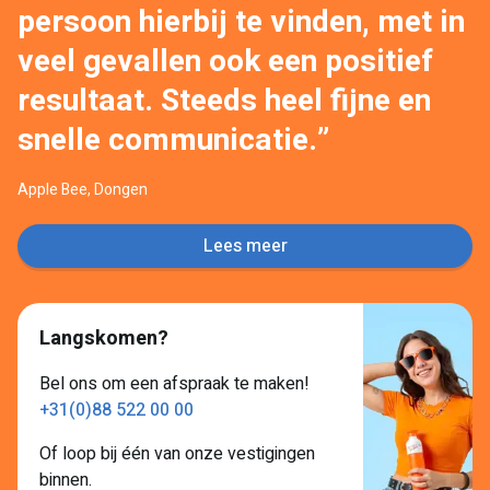
persoon hierbij te vinden, met in
veel gevallen ook een positief
resultaat. Steeds heel fijne en
snelle communicatie.”
Apple Bee, Dongen
Lees meer
Langskomen?
Bel ons om een afspraak te maken!
+31(0)88 522 00 00
Of loop bij één van onze vestigingen
binnen.