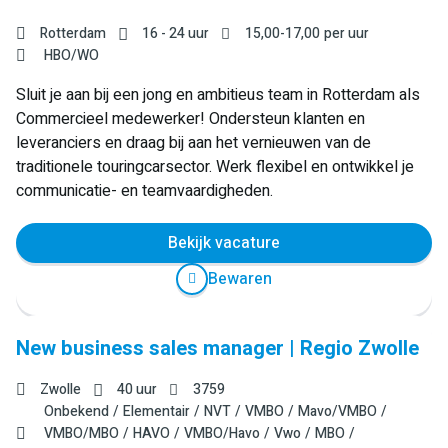
Rotterdam
16 - 24 uur
15,00
-
17,00
per uur
HBO/WO
Sluit je aan bij een jong en ambitieus team in Rotterdam als
Commercieel medewerker! Ondersteun klanten en
leveranciers en draag bij aan het vernieuwen van de
traditionele touringcarsector. Werk flexibel en ontwikkel je
communicatie- en teamvaardigheden.
Bekijk vacature
Bewaren
New business sales manager | Regio Zwolle
Zwolle
40 uur
3759
Onbekend
Elementair
NVT
VMBO
Mavo/VMBO
VMBO/MBO
HAVO
VMBO/Havo
Vwo
MBO