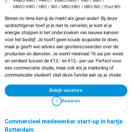
VMBO/MBO
HAVO
VMBO/Havo
Vwo
MBO
HAVO/VWO
HBO
WO
MBO/HBO
HBO/WO
Post WO
Binnen no-time ken jij de markt als geen ander! Bij deze
opdrachtgever hoef je je niet te vervelen; je kunt al je
energie stoppen in het onderzoeken van nieuwe kansen
voor het bedrijf. Je hoeft geen koude acquisitie te doen,
maar je geeft wel advies aan geïnteresseerden over de
producten en diensten. Je werkt minimaal 16 uur per week
en verdient tussen de €13,- en €15,- per uur. Perfect voor
een commerciële studie, maar ook als je marketing of
communicatie studeert sluit deze functie aan op je studie.
Bekijk vacature
Bewaren
Commercieel medewerker start-up in hartje
Rotterdam