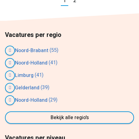
Vorige
1
2
Volgende
Vacatures per regio
(55)
Noord-Brabant
(41)
Noord-Holland
(41)
Limburg
(39)
Gelderland
(29)
Noord-Holland
Bekijk alle regio's
Vacatures per niveau