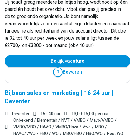
Jij houdt graag meerdere balletjes hoog, wedt nooit op één
paard én houdt het overzicht. Mooi, dan pas jij precies in
deze groeiende organisatie. Je bent namelijk
verantwoordelijk voor een aantal eigen klanten en daarnaast
fungeer je als rechterhand van de account director. Dit doe
je 32 tot 40 uur per week en jouw salaris ligt tussen de
€2700,- en €3300,- per maand (obv 40 uur).
Bekijk vacature
Bewaren
Bijbaan sales en marketing | 16-24 uur |
Deventer
Deventer
16 - 40 uur
13,00
-
15,00
per uur
Onbekend
Elementair
NVT
VMBO
Mavo/VMBO
VMBO/MBO
HAVO
VMBO/Havo
Vwo
MBO
HAVO/VWO
HBO
WO
MBO/HBO
HBO/WO
Post WO