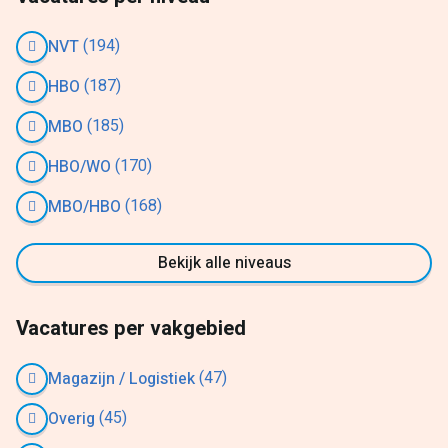
(194)
NVT
(187)
HBO
(185)
MBO
(170)
HBO/WO
(168)
MBO/HBO
Bekijk alle niveaus
Vacatures per vakgebied
(47)
Magazijn / Logistiek
(45)
Overig