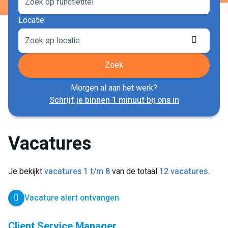
Locatie
Locati
ophale
Zoek
Morgen al aan het werk?
Schrijf je binnen 1 minuut bij ons in
Vacatures
Je bekijkt
vacatures 1 t/m 8
van de totaal
12 vacatures.
Vacature alert ontvangen
Client Service Manager