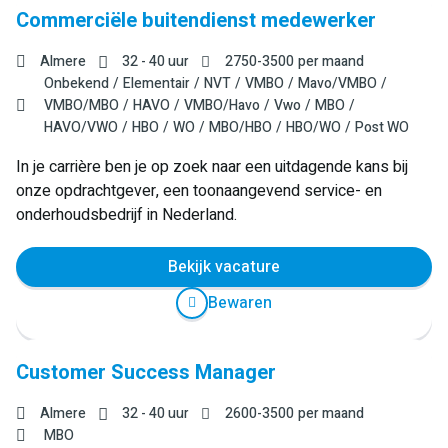
Commerciële buitendienst medewerker
Almere
32 - 40 uur
2750
-
3500
per maand
Onbekend
Elementair
NVT
VMBO
Mavo/VMBO
VMBO/MBO
HAVO
VMBO/Havo
Vwo
MBO
HAVO/VWO
HBO
WO
MBO/HBO
HBO/WO
Post WO
In je carrière ben je op zoek naar een uitdagende kans bij
onze opdrachtgever, een toonaangevend service- en
onderhoudsbedrijf in Nederland.
Bekijk vacature
Bewaren
Customer Success Manager
Almere
32 - 40 uur
2600
-
3500
per maand
MBO