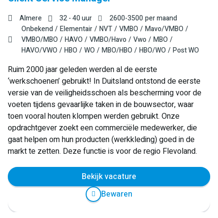
Almere
32 - 40 uur
2600
-
3500
per maand
Onbekend
Elementair
NVT
VMBO
Mavo/VMBO
VMBO/MBO
HAVO
VMBO/Havo
Vwo
MBO
HAVO/VWO
HBO
WO
MBO/HBO
HBO/WO
Post WO
Ruim 2000 jaar geleden werden al de eerste
‘werkschoenen’ gebruikt! In Duitsland ontstond de eerste
versie van de veiligheidsschoen als bescherming voor de
voeten tijdens gevaarlijke taken in de bouwsector, waar
toen vooral houten klompen werden gebruikt. Onze
opdrachtgever zoekt een commerciële medewerker, die
gaat helpen om hun producten (werkkleding) goed in de
markt te zetten. Deze functie is voor de regio Flevoland.
Bekijk vacature
Bewaren