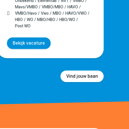
Onbekend
Elementair
NVT
VMBO
Mavo/VMBO
VMBO/MBO
HAVO
VMBO/Havo
Vwo
MBO
HAVO/VWO
HBO
WO
MBO/HBO
HBO/WO
Post WO
Bekijk vacature
Vind jouw baan