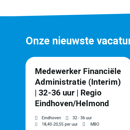
Onze nieuwste vacatu
r
Medewerker Financiële
Administratie (Interim)
| 32-36 uur | Regio
Eindhoven/Helmond
Eindhoven
32 - 36 uur
18,40
-
20,55
per uur
MBO