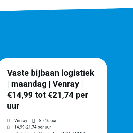
Vaste bijbaan logistiek
F
| maandag | Venray |
L
€14,99 tot €21,74 per
–
uur
Venray
8 - 16 uur
14,99
-
21,74
per uur