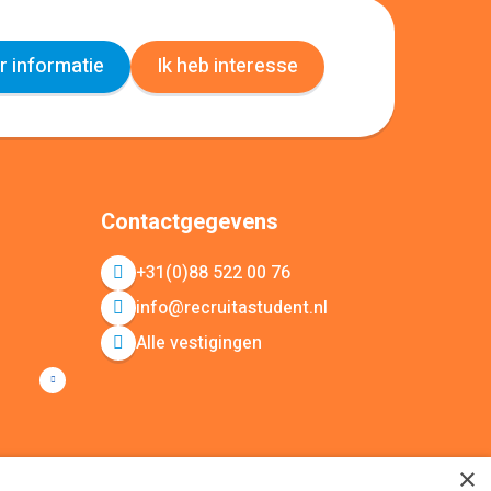
 informatie
Ik heb interesse
Contactgegevens
+31(0)88 522 00 76
info@recruitastudent.nl
Alle vestigingen
×