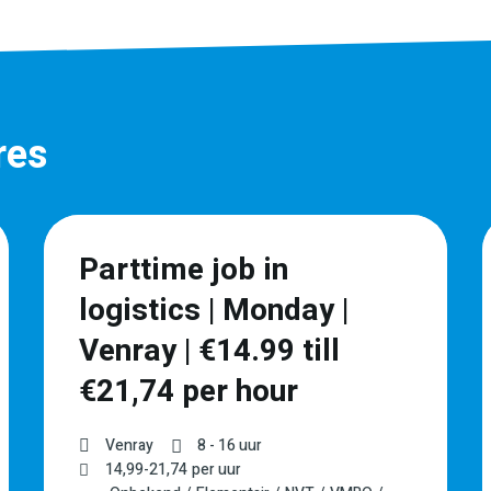
res
Parttime job in
logistics | Monday |
Venray | €14.99 till
€21,74 per hour
Venray
8 - 16 uur
14,99
-
21,74
per uur