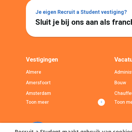
Je eigen Recruit a Student vestiging?
Sluit je bij ons aan als fra
Vestigingen
Vacatu
Almere
Administ
Amersfoort
Bouw
Amsterdam
Chauffe
Toon meer
Toon m
Apeldoorn
Commer
Arnhem
Commun
Breda
Bekijk a
Recruit a Student maakt gebruik van cookie