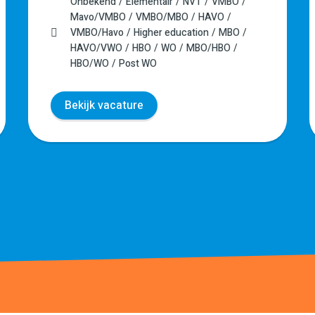
Onbekend
Elementair
NVT
VMBO
Mavo/VMBO
VMBO/MBO
HAVO
VMBO/Havo
Higher education
MBO
HAVO/VWO
HBO
WO
MBO/HBO
HBO/WO
Post WO
Bekijk vacature