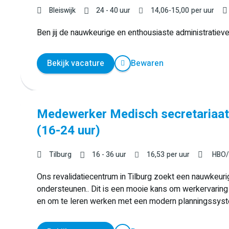
Bleiswijk
24 - 40 uur
14,06
-
15,00
per uur
Ben jij de nauwkeurige en enthousiaste administratiev
Bekijk vacature
Bewaren
Medewerker Medisch secretariaat 
(16-24 uur)
Tilburg
16 - 36 uur
16,53
per uur
HBO
Ons revalidatiecentrum in Tilburg zoekt een nauwkeur
ondersteunen.. Dit is een mooie kans om werkervarin
en om te leren werken met een modern planningssys