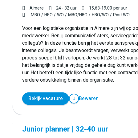
Almere
24 - 32 uur
15,63
-
19,00
per uur
MBO
HBO
WO
MBO/HBO
HBO/WO
Post WO
Voor een logistieke organisatie in Almere zijn wij op 
medewerker. Ben jij communicatief sterk, servicegericht
collega’s? In deze functie ben jij het eerste aanspree
interne collega’s. Je beantwoordt vragen, verwerkt opd
proces soepel blijft verlopen. Je werkt 28 tot 32 uur p
het belangrijk is dat je vrijdag de gehele dag kunt we
uur. Het betreft een tijdelijke functie met een contrac
verdere ontwikkeling binnen de organisatie.
Bekijk vacature
Bewaren
Junior planner | 32-40 uur