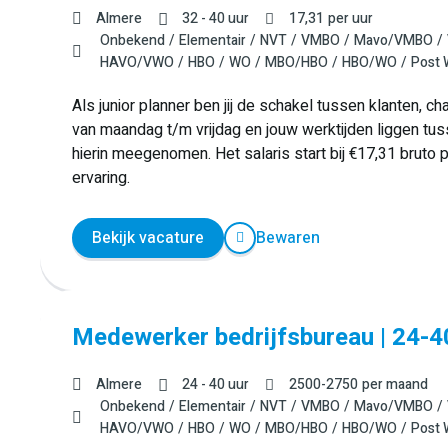
Almere
32 - 40 uur
17,31
per uur
Onbekend
Elementair
NVT
VMBO
Mavo/VMBO
HAVO/VWO
HBO
WO
MBO/HBO
HBO/WO
Post
Als junior planner ben jij de schakel tussen klanten, ch
van maandag t/m vrijdag en jouw werktijden liggen tus
hierin meegenomen. Het salaris start bij €17,31 bruto p
ervaring.
Bekijk vacature
Bewaren
Medewerker bedrijfsbureau | 24-4
Almere
24 - 40 uur
2500
-
2750
per maand
Onbekend
Elementair
NVT
VMBO
Mavo/VMBO
HAVO/VWO
HBO
WO
MBO/HBO
HBO/WO
Post