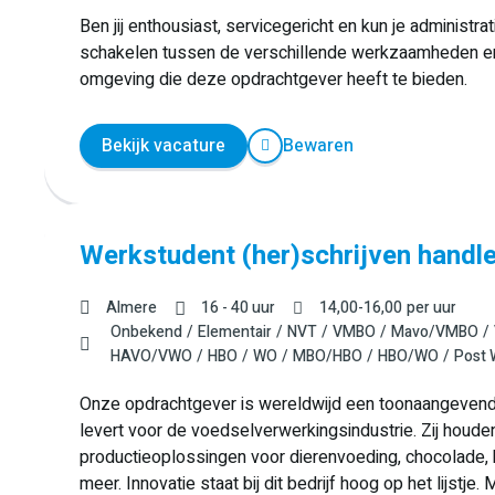
Ben jij enthousiast, servicegericht en kun je administra
schakelen tussen de verschillende werkzaamheden en
omgeving die deze opdrachtgever heeft te bieden.
Bekijk vacature
Bewaren
Werkstudent (her)schrijven handl
Almere
16 - 40 uur
14,00
-
16,00
per uur
Onbekend
Elementair
NVT
VMBO
Mavo/VMBO
HAVO/VWO
HBO
WO
MBO/HBO
HBO/WO
Post
Onze opdrachtgever is wereldwijd een toonaangevend 
levert voor de voedselverwerkingsindustrie. Zij houd
productieoplossingen voor dierenvoeding, chocolade, 
meer. Innovatie staat bij dit bedrijf hoog op het lijstje