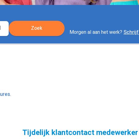
Zoek
Locatie
Morgen al aan het werk?
Schrijf
ophalen
ures.
Tijdelijk klantcontact medewerker 