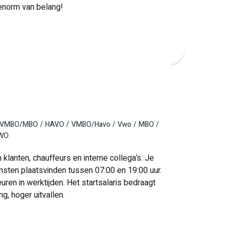
 enorm van belang!
VMBO/MBO
HAVO
VMBO/Havo
Vwo
MBO
 WO
 klanten, chauffeurs en interne collega’s. Je
ensten plaatsvinden tussen 07:00 en 19:00 uur.
ren in werktijden. Het startsalaris bedraagt
ng, hoger uitvallen.