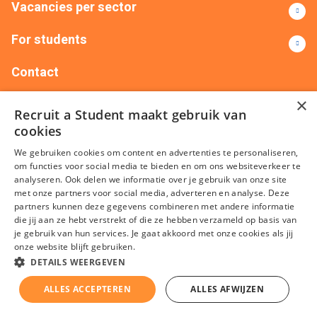
Vacancies per sector
For students
Contact
×
+31(0)88 522 00 00
info@recruitastudent.nl
Recruit a Student maakt gebruik van
All branches
cookies
We gebruiken cookies om content en advertenties te personaliseren,
om functies voor social media te bieden en om ons websiteverkeer te
analyseren. Ook delen we informatie over je gebruik van onze site
met onze partners voor social media, adverteren en analyse. Deze
partners kunnen deze gegevens combineren met andere informatie
die jij aan ze hebt verstrekt of die ze hebben verzameld op basis van
je gebruik van hun services. Je gaat akkoord met onze cookies als jij
onze website blijft gebruiken.
terms and conditions
Privacy
Cookies
Disclaimer
Sitemap
DETAILS WEERGEVEN
KvK nummer: 20092214 © Recruit a Student 2026
ALLES ACCEPTEREN
ALLES AFWIJZEN