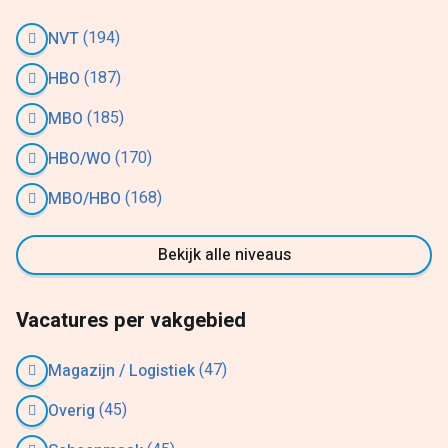
(194)
NVT
(187)
HBO
(185)
MBO
(170)
HBO/WO
(168)
MBO/HBO
Bekijk alle niveaus
Vacatures per vakgebied
(47)
Magazijn / Logistiek
(45)
Overig