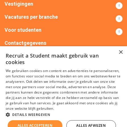
Vestigingen
Vacatures per branche
Voor studenten
Contactgegevens
×
Recruit a Student maakt gebruik van
+31(0)88 522 00 76
info@recruitastudent.nl
cookies
Alle vestigingen
We gebruiken cookies om content en advertenties te personaliseren,
om functies voor social media te bieden en om ons websiteverkeer te
analyseren. Ook delen we informatie over je gebruik van onze site
met onze partners voor social media, adverteren en analyse. Deze
partners kunnen deze gegevens combineren met andere informatie
die jij aan ze hebt verstrekt of die ze hebben verzameld op basis van
je gebruik van hun services. Je gaat akkoord met onze cookies als jij
onze website blijft gebruiken.
Algemene voorwaarden
Privacy
Cookies
Disclaimer
DETAILS WEERGEVEN
Sitemap
ALLES ACCEPTEREN
ALLES AFWIJZEN