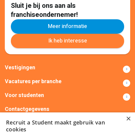
Sluit je bij ons aan als
franchiseondernemer!
Meer informatie
Ik heb interesse
Vestigingen
Vacatures per branche
Voor studenten
Contactgegevens
×
Recruit a Student maakt gebruik van
+31(0)88 522 00 76
info@recruitastudent.nl
cookies
Alle vestigingen