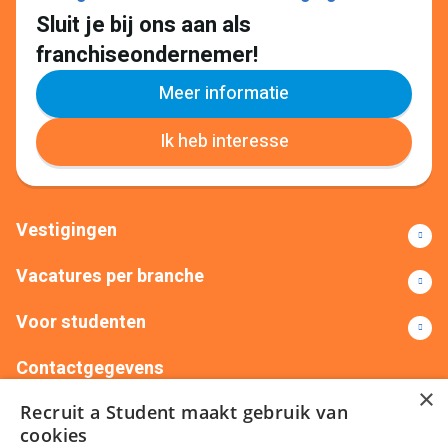
Sluit je bij ons aan als
franchiseondernemer!
Meer informatie
Ik heb interesse
Vestigingen
Vacatures per branche
Voor studenten
Contactgegevens
×
Recruit a Student maakt gebruik van
+31(0)88 522 00 76
info@recruitastudent.nl
cookies
Alle vestigingen