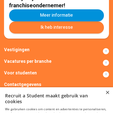
kunnen ontwikkelen bij een studie gerelateerd bedrijf. Zo
franchiseondernemer!
kunnen zij de nodige werkervaring op doen en misschien
wel doorgroeien binnen uw onderneming.
Meer informatie
Met Recruit a Student zijn wij u graag van dienst. We zorgen
Ik heb interesse
voor de
werving & selectie
van getalenteerd
personeel. Daarnaast zijn wij ook graag van dienst bij
het
uitzenden & detacheren
van young professionals,
poolmanagement, stage & bemiddeling en online uitzenden
Vestigingen
& verloning.
Vacatures per branche
Voor studenten
Contactgegevens
×
Recruit a Student maakt gebruik van
+31(0)88 522 00 76
info@recruitastudent.nl
cookies
Alle vestigingen
We gebruiken cookies om content en advertenties te personaliseren,