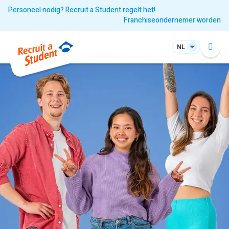
Personeel nodig? Recruit a Student regelt het!
Franchiseondernemer worden
NL