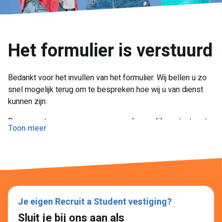
Het formulier is verstuurd
Bedankt voor het invullen van het formulier. Wij bellen u zo
snel mogelijk terug om te bespreken hoe wij u van dienst
kunnen zijn.
De accountmanagers nemen zo snel mogelijk contact met u
Toon meer
op. Is dit niet het geval? Stuur dan een mailtje naar
info@recruitastudent.nl
of bel naar
088-522 00 76
.
Het talent van morgen, vandaag in huis
Bij
Recruit a Student
haalt u hét talent van morgen vandaag
al in huis!
Je eigen Recruit a Student vestiging?
Wij vinden het belangrijk dat onze studenten zichzelf
Sluit je bij ons aan als