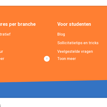
res per branche
Voor studenten
ratief
Blog
Sollicitatietips en tricks
ur
Veelgestelde vragen
eer
Toon meer
cieel
MY Recruit app
icatie
Poolmanager app
lle branches
s
Algemene voorwaarden
Privacy
Cookies
Disclaimer
Sitem