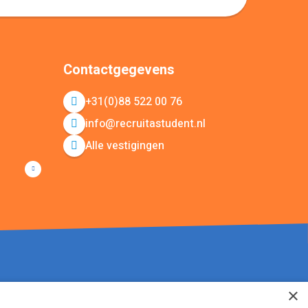
Contactgegevens
+31(0)88 522 00 76
info@recruitastudent.nl
Alle vestigingen
×
ap
KvK nummer: 20092214 © Recruit a Student 2026