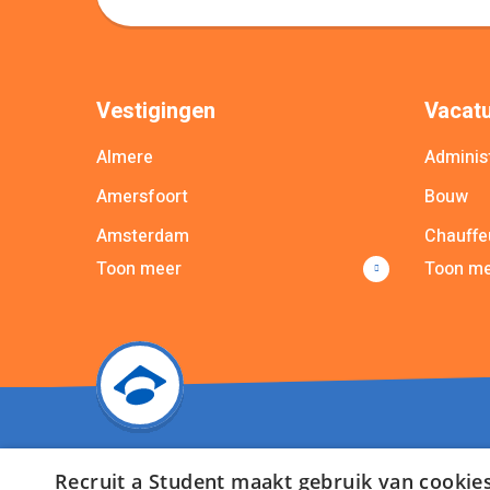
Vestigingen
Vacatu
Almere
Administ
Amersfoort
Bouw
Amsterdam
Chauffe
Toon meer
Toon m
Apeldoorn
Commer
Arnhem
Commun
Breda
Bekijk a
Bekijk alle vestigingen
Recruit a Student maakt gebruik van cookie