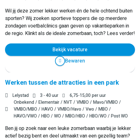
Wil jij deze zomer lekker werken én de hele ochtend buiten
sporten? Wij zoeken sportieve toppers die op meerdere
zondagen voetbalclinics gaan geven op vakantieparken in
de regio. Klinkt als de ideale zomerbaan, toch? Lees verder!
Bekijk vacature
Bewaren
Werken tussen de attracties in een park
Lelystad
3 - 40 uur
6,75
-
15,00
per uur
Onbekend
Elementair
NVT
VMBO
Mavo/VMBO
VMBO/MBO
HAVO
VMBO/Havo
Vwo
MBO
HAVO/VWO
HBO
WO
MBO/HBO
HBO/WO
Post WO
Ben jij op zoek naar een leuke zomerbaan waarbij je lekker
actief bezig bent en deel uitmaakt van een gezellig team?