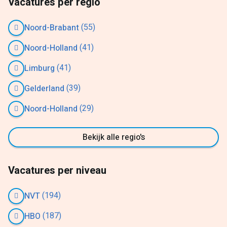
Vacatures per regio
(55)
Noord-Brabant
(41)
Noord-Holland
(41)
Limburg
(39)
Gelderland
(29)
Noord-Holland
Bekijk alle regio's
Vacatures per niveau
(194)
NVT
(187)
HBO