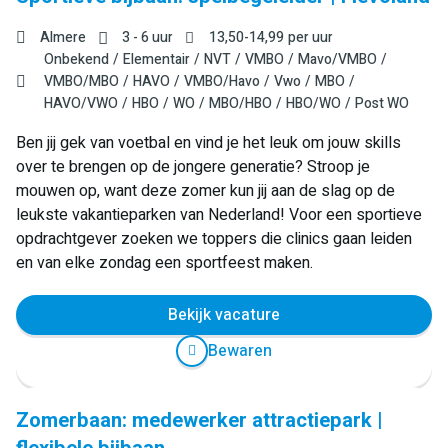
Almere
3 - 6 uur
13,50
-
14,99
per uur
Onbekend
Elementair
NVT
VMBO
Mavo/VMBO
VMBO/MBO
HAVO
VMBO/Havo
Vwo
MBO
HAVO/VWO
HBO
WO
MBO/HBO
HBO/WO
Post WO
Ben jij gek van voetbal en vind je het leuk om jouw skills
over te brengen op de jongere generatie? Stroop je
mouwen op, want deze zomer kun jij aan de slag op de
leukste vakantieparken van Nederland! Voor een sportieve
opdrachtgever zoeken we toppers die clinics gaan leiden
en van elke zondag een sportfeest maken.
Bekijk vacature
Bewaren
Zomerbaan: medewerker attractiepark |