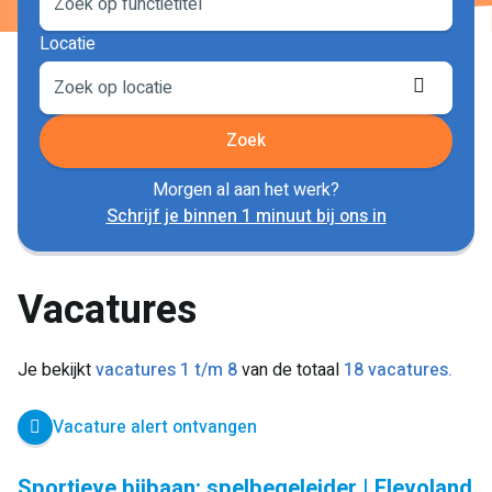
Locatie
Locati
ophale
Zoek
Morgen al aan het werk?
Schrijf je binnen 1 minuut bij ons in
Vacatures
Je bekijkt
vacatures 1 t/m 8
van de totaal
18 vacatures.
Vacature alert ontvangen
Sportieve bijbaan: spelbegeleider | Flevoland