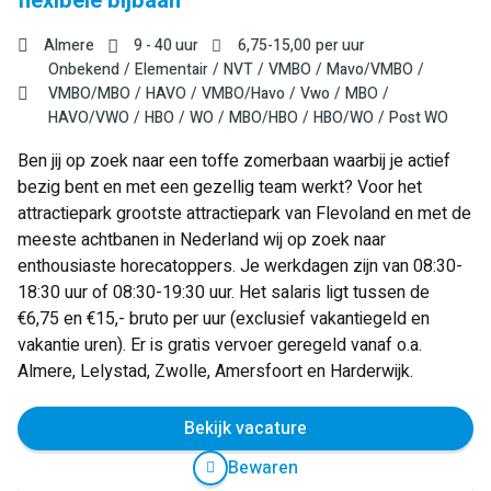
flexibele bijbaan
Almere
9 - 40 uur
6,75
-
15,00
per uur
Onbekend
Elementair
NVT
VMBO
Mavo/VMBO
VMBO/MBO
HAVO
VMBO/Havo
Vwo
MBO
HAVO/VWO
HBO
WO
MBO/HBO
HBO/WO
Post WO
Ben jij op zoek naar een toffe zomerbaan waarbij je actief
bezig bent en met een gezellig team werkt? Voor het
attractiepark grootste attractiepark van Flevoland en met de
meeste achtbanen in Nederland wij op zoek naar
enthousiaste horecatoppers. Je werkdagen zijn van 08:30-
18:30 uur of 08:30-19:30 uur. Het salaris ligt tussen de
€6,75 en €15,- bruto per uur (exclusief vakantiegeld en
vakantie uren). Er is gratis vervoer geregeld vanaf o.a.
Almere, Lelystad, Zwolle, Amersfoort en Harderwijk.
Bekijk vacature
Bewaren