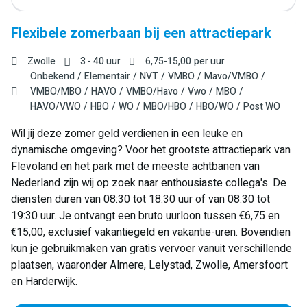
Flexibele zomerbaan bij een attractiepark
Zwolle
3 - 40 uur
6,75
-
15,00
per uur
Onbekend
Elementair
NVT
VMBO
Mavo/VMBO
VMBO/MBO
HAVO
VMBO/Havo
Vwo
MBO
HAVO/VWO
HBO
WO
MBO/HBO
HBO/WO
Post WO
Wil jij deze zomer geld verdienen in een leuke en
dynamische omgeving? Voor het grootste attractiepark van
Flevoland en het park met de meeste achtbanen van
Nederland zijn wij op zoek naar enthousiaste collega's. De
diensten duren van 08:30 tot 18:30 uur of van 08:30 tot
19:30 uur. Je ontvangt een bruto uurloon tussen €6,75 en
€15,00, exclusief vakantiegeld en vakantie-uren. Bovendien
kun je gebruikmaken van gratis vervoer vanuit verschillende
plaatsen, waaronder Almere, Lelystad, Zwolle, Amersfoort
en Harderwijk.