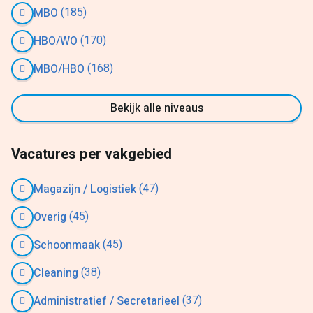
(185)
MBO
(170)
HBO/WO
(168)
MBO/HBO
Bekijk alle niveaus
Vacatures per vakgebied
(47)
Magazijn / Logistiek
(45)
Overig
(45)
Schoonmaak
(38)
Cleaning
(37)
Administratief / Secretarieel