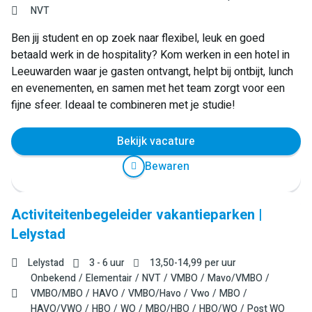
NVT
Ben jij student en op zoek naar flexibel, leuk en goed
betaald werk in de hospitality? Kom werken in een hotel in
Leeuwarden waar je gasten ontvangt, helpt bij ontbijt, lunch
en evenementen, en samen met het team zorgt voor een
fijne sfeer. Ideaal te combineren met je studie!
Bekijk vacature
Bewaren
Activiteitenbegeleider vakantieparken |
Lelystad
Lelystad
3 - 6 uur
13,50
-
14,99
per uur
Onbekend
Elementair
NVT
VMBO
Mavo/VMBO
VMBO/MBO
HAVO
VMBO/Havo
Vwo
MBO
HAVO/VWO
HBO
WO
MBO/HBO
HBO/WO
Post WO