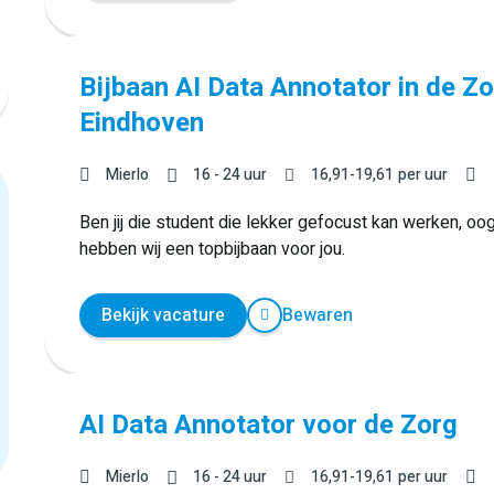
Bijbaan AI Data Annotator in de Z
Eindhoven
Mierlo
16 - 24 uur
16,91
-
19,61
per uur
Ben jij die student die lekker gefocust kan werken, oog
hebben wij een topbijbaan voor jou.
Bekijk vacature
Bewaren
AI Data Annotator voor de Zorg
Mierlo
16 - 24 uur
16,91
-
19,61
per uur