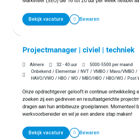
Marketeer (SEO) die 16 tot 20 uur per week flexibel aa
Bekijk vacature
Bewaren
Projectmanager | civiel | techniek
Almere
32 - 40 uur
5000
-
5500
per maand
Onbekend
Elementair
NVT
VMBO
Mavo/VMBO
HAVO/VWO
HBO
WO
MBO/HBO
HBO/WO
Post
Onze opdrachtgever gelooft in continue ontwikkeling en 
zoeken zij een gedreven en resultaatgerichte projectm
dragen aan hun ambitieuze groeiplannen. Momenteel ben
werkvoorbereider en wil je een andere stap maken!
Bekijk vacature
Bewaren