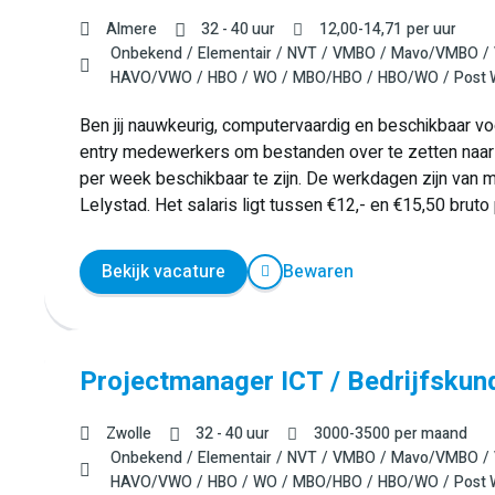
Almere
32 - 40 uur
12,00
-
14,71
per uur
Onbekend
Elementair
NVT
VMBO
Mavo/VMBO
HAVO/VWO
HBO
WO
MBO/HBO
HBO/WO
Post
Ben jij nauwkeurig, computervaardig en beschikbaar voo
entry medewerkers om bestanden over te zetten naar 
per week beschikbaar te zijn. De werkdagen zijn van m
Lelystad. Het salaris ligt tussen €12,- en €15,50 bruto p
Bekijk vacature
Bewaren
Projectmanager ICT / Bedrijfskun
Zwolle
32 - 40 uur
3000
-
3500
per maand
Onbekend
Elementair
NVT
VMBO
Mavo/VMBO
HAVO/VWO
HBO
WO
MBO/HBO
HBO/WO
Post