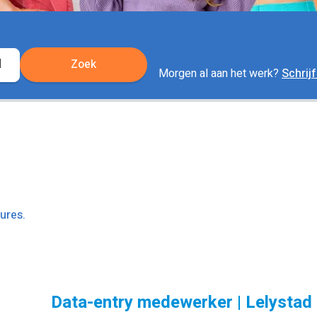
Zoek
Locatie
Morgen al aan het werk?
Schrijf
ophalen
ures.
Data-entry medewerker | Lelystad 