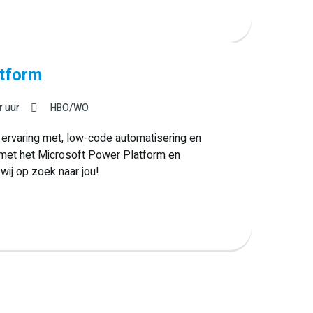
tform
r uur
HBO/WO
at ervaring met, low-code automatisering en
n met het Microsoft Power Platform en
ij op zoek naar jou!
Volgende