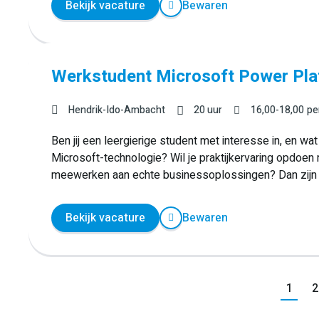
Bekijk vacature
Bewaren
Werkstudent Microsoft Power Pla
Hendrik-Ido-Ambacht
20 uur
16,00
-
18,00
pe
Ben jij een leergierige student met interesse in, en w
Microsoft-technologie? Wil je praktijkervaring opdoe
meewerken aan echte businessoplossingen? Dan zijn w
Bekijk vacature
Bewaren
Vorige
1
2