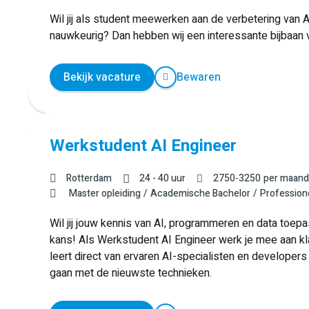
Wil jij als student meewerken aan de verbetering van A
nauwkeurig? Dan hebben wij een interessante bijbaan v
Bekijk vacature
Bewaren
Werkstudent AI Engineer
Rotterdam
24 - 40 uur
2750
-
3250
per maand
Master opleiding
Academische Bachelor
Profession
Wil jij jouw kennis van AI, programmeren en data toepas
kans! Als Werkstudent AI Engineer werk je mee aan kl
leert direct van ervaren AI-specialisten en developers 
gaan met de nieuwste technieken.