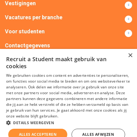
Vestigingen
Vacatures per branche
Voor studenten
Contactgegevens
×
Recruit a Student maakt gebruik van
+31(0)88 522 00 76
info@recruitastudent.nl
cookies
Alle vestigingen
We gebruiken cookies om content en advertenties te personaliseren,
om functies voor social media te bieden en om ons websiteverkeer te
analyseren. Ook delen we informatie over je gebruik van onze site
met onze partners voor social media, adverteren en analyse. Deze
partners kunnen deze gegevens combineren met andere informatie
die jij aan ze hebt verstrekt of die ze hebben verzameld op basis van
je gebruik van hun services. Je gaat akkoord met onze cookies als jij
onze website blijft gebruiken.
Algemene voorwaarden
Privacy
Cookies
Disclaimer
DETAILS WEERGEVEN
Sitemap
ALLES ACCEPTEREN
ALLES AFWIJZEN
KvK nummer: 20092214 © Recruit a Student 2026