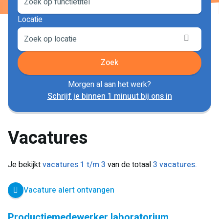
Locatie
Locati
ophale
Zoek
Morgen al aan het werk?
Schrijf je binnen 1 minuut bij ons in
Vacatures
Je bekijkt
vacatures 1 t/m 3
van de totaal
3 vacatures.
Vacature alert ontvangen
Productiemedewerker laboratorium