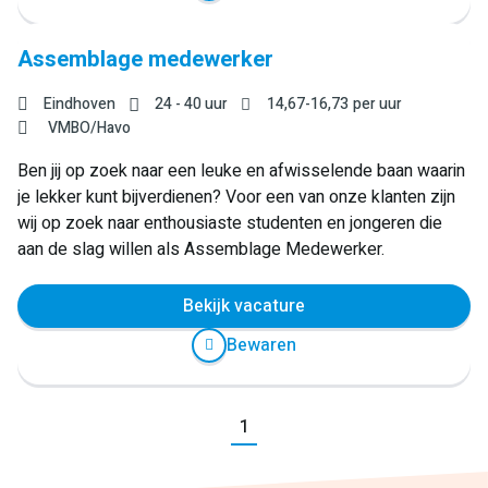
Assemblage medewerker
Eindhoven
24 - 40 uur
14,67
-
16,73
per uur
VMBO/Havo
Ben jij op zoek naar een leuke en afwisselende baan waarin
je lekker kunt bijverdienen? Voor een van onze klanten zijn
wij op zoek naar enthousiaste studenten en jongeren die
aan de slag willen als Assemblage Medewerker.
Bekijk vacature
Bewaren
Vorige
1
Volgende