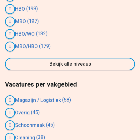
(198)
HBO
(197)
MBO
(182)
HBO/WO
(179)
MBO/HBO
Bekijk alle niveaus
Vacatures per vakgebied
(58)
Magazijn / Logistiek
(45)
Overig
(45)
Schoonmaak
(38)
Cleaning