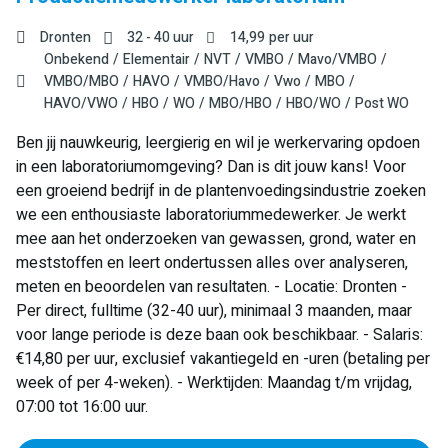
Dronten
32 - 40 uur
14,99
per uur
Onbekend
Elementair
NVT
VMBO
Mavo/VMBO
VMBO/MBO
HAVO
VMBO/Havo
Vwo
MBO
HAVO/VWO
HBO
WO
MBO/HBO
HBO/WO
Post WO
Ben jij nauwkeurig, leergierig en wil je werkervaring opdoen
in een laboratoriumomgeving? Dan is dit jouw kans! Voor
een groeiend bedrijf in de plantenvoedingsindustrie zoeken
we een enthousiaste laboratoriummedewerker. Je werkt
mee aan het onderzoeken van gewassen, grond, water en
meststoffen en leert ondertussen alles over analyseren,
meten en beoordelen van resultaten. - Locatie: Dronten -
Per direct, fulltime (32-40 uur), minimaal 3 maanden, maar
voor lange periode is deze baan ook beschikbaar. - Salaris:
€14,80 per uur, exclusief vakantiegeld en -uren (betaling per
week of per 4-weken). - Werktijden: Maandag t/m vrijdag,
07:00 tot 16:00 uur.