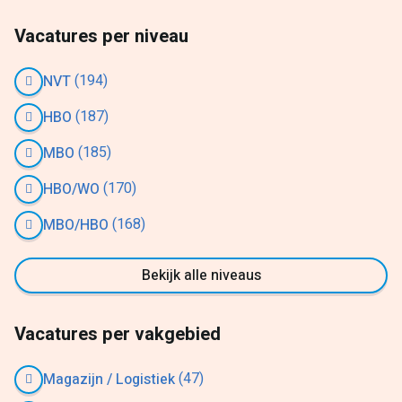
Vacatures per niveau
(194)
NVT
(187)
HBO
(185)
MBO
(170)
HBO/WO
(168)
MBO/HBO
Bekijk alle niveaus
Vacatures per vakgebied
(47)
Magazijn / Logistiek