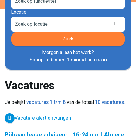
Locatie
Locati
ophale
Zoek
Morgen al aan het werk?
Schrijf je binnen 1 minuut bij ons in
Vacatures
Je bekijkt
vacatures 1 t/m 8
van de totaal
10 vacatures.
Vacature alert ontvangen
Bijbaan lease adviseur | 16-24 uur | Almere