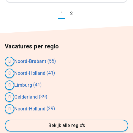
Vorige
1
2
Volgende
Vacatures per regio
(55)
Noord-Brabant
(41)
Noord-Holland
(41)
Limburg
(39)
Gelderland
(29)
Noord-Holland
Bekijk alle regio's