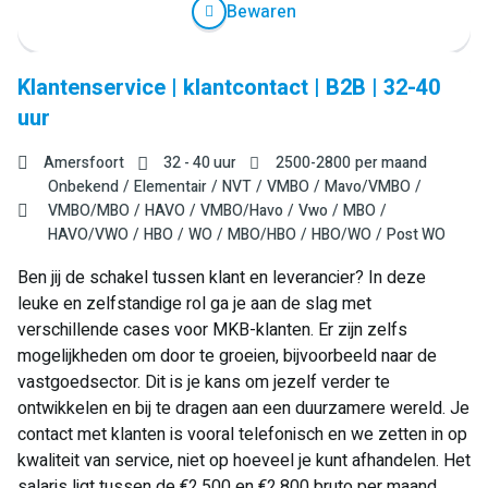
Bewaren
Klantenservice | klantcontact | B2B | 32-40
uur
Amersfoort
32 - 40 uur
2500
-
2800
per maand
Onbekend
Elementair
NVT
VMBO
Mavo/VMBO
VMBO/MBO
HAVO
VMBO/Havo
Vwo
MBO
HAVO/VWO
HBO
WO
MBO/HBO
HBO/WO
Post WO
Ben jij de schakel tussen klant en leverancier? In deze
leuke en zelfstandige rol ga je aan de slag met
verschillende cases voor MKB-klanten. Er zijn zelfs
mogelijkheden om door te groeien, bijvoorbeeld naar de
vastgoedsector. Dit is je kans om jezelf verder te
ontwikkelen en bij te dragen aan een duurzamere wereld. Je
contact met klanten is vooral telefonisch en we zetten in op
kwaliteit van service, niet op hoeveel je kunt afhandelen. Het
salaris ligt tussen de €2.500 en €2.800 bruto per maand,