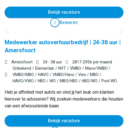
Bekijk vacature
Bewaren
Medewerker autoverhuurbedrijf | 24-38 uur |
Amersfoort
Amersfoort
24 - 38 uur
2817
-
2956
per maand
Onbekend
Elementair
NVT
VMBO
Mavo/VMBO
VMBO/MBO
HAVO
VMBO/Havo
Vwo
MBO
HAVO/VWO
HBO
WO
MBO/HBO
HBO/WO
Post WO
Heb je affiniteit met auto’s en vind jij het leuk om klanten
hierover te adviseren? Wij zoeken medewerkers die houden
van een afwisselende baan.
Bekijk vacature