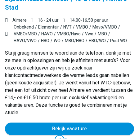
Stad
Almere
16 - 24 uur
14,00
-
16,50
per uur
Onbekend
Elementair
NVT
VMBO
Mavo/VMBO
VMBO/MBO
HAVO
VMBO/Havo
Vwo
MBO
HAVO/VWO
HBO
WO
MBO/HBO
HBO/WO
Post WO
Sta jij graag mensen te woord aan de telefoon, denk je met
ze mee in oplossingen en heb je affiniteit met auto’s? Voor
onze opdrachtgever zijn wij op zoek naar
klantcontactmedewerkers die warme leads gaan nabellen
(geen koude acquisitie!). Je werkt vanuit het WTC-gebouw,
met een tof uitzicht over heel Almere en verdient tussen de
€14,- en €16,50 bruto per uur, exclusief vakantiegeld en
vakantie uren. Deze functie is goed te combineren met je
studie.
Bekijk vacature