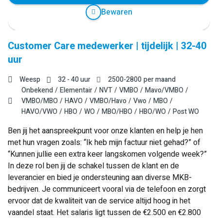
Bewaren
Customer Care medewerker | tijdelijk | 32-40
uur
Weesp
32 - 40 uur
2500
-
2800
per maand
Onbekend
Elementair
NVT
VMBO
Mavo/VMBO
VMBO/MBO
HAVO
VMBO/Havo
Vwo
MBO
HAVO/VWO
HBO
WO
MBO/HBO
HBO/WO
Post WO
Ben jij het aanspreekpunt voor onze klanten en help je hen
met hun vragen zoals: “Ik heb mijn factuur niet gehad?” of
“Kunnen jullie een extra keer langskomen volgende week?”
In deze rol ben jij de schakel tussen de klant en de
leverancier en bied je ondersteuning aan diverse MKB-
bedrijven. Je communiceert vooral via de telefoon en zorgt
ervoor dat de kwaliteit van de service altijd hoog in het
vaandel staat. Het salaris ligt tussen de €2.500 en €2.800