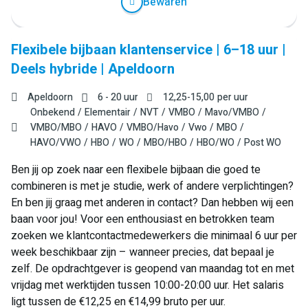
Bewaren
Flexibele bijbaan klantenservice | 6–18 uur |
Deels hybride | Apeldoorn
Apeldoorn
6 - 20 uur
12,25
-
15,00
per uur
Onbekend
Elementair
NVT
VMBO
Mavo/VMBO
VMBO/MBO
HAVO
VMBO/Havo
Vwo
MBO
HAVO/VWO
HBO
WO
MBO/HBO
HBO/WO
Post WO
Ben jij op zoek naar een flexibele bijbaan die goed te
combineren is met je studie, werk of andere verplichtingen?
En ben jij graag met anderen in contact? Dan hebben wij een
baan voor jou! Voor een enthousiast en betrokken team
zoeken we klantcontactmedewerkers die minimaal 6 uur per
week beschikbaar zijn – wanneer precies, dat bepaal je
zelf. De opdrachtgever is geopend van maandag tot en met
vrijdag met werktijden tussen 10:00-20:00 uur. Het salaris
ligt tussen de €12,25 en €14,99 bruto per uur.