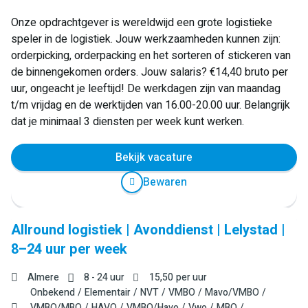
Onze opdrachtgever is wereldwijd een grote logistieke
speler in de logistiek. Jouw werkzaamheden kunnen zijn:
orderpicking, orderpacking en het sorteren of stickeren van
de binnengekomen orders. Jouw salaris? €14,40 bruto per
uur, ongeacht je leeftijd! De werkdagen zijn van maandag
t/m vrijdag en de werktijden van 16.00-20.00 uur. Belangrijk
dat je minimaal 3 diensten per week kunt werken.
Bekijk vacature
Bewaren
Allround logistiek | Avonddienst | Lelystad |
8–24 uur per week
Almere
8 - 24 uur
15,50
per uur
Onbekend
Elementair
NVT
VMBO
Mavo/VMBO
VMBO/MBO
HAVO
VMBO/Havo
Vwo
MBO