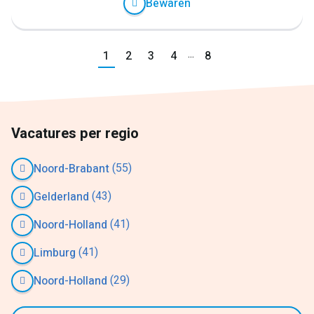
Bewaren
...
Vorige
1
2
3
4
8
Volgende
Vacatures per regio
(55)
Noord-Brabant
(43)
Gelderland
(41)
Noord-Holland
(41)
Limburg
(29)
Noord-Holland