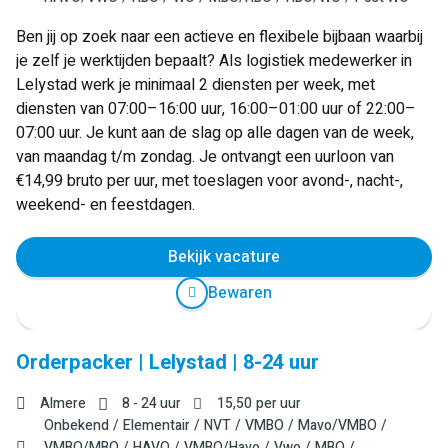
Ben jij op zoek naar een actieve en flexibele bijbaan waarbij
je zelf je werktijden bepaalt? Als logistiek medewerker in
Lelystad werk je minimaal 2 diensten per week, met
diensten van 07:00–16:00 uur, 16:00–01:00 uur of 22:00–
07:00 uur. Je kunt aan de slag op alle dagen van de week,
van maandag t/m zondag. Je ontvangt een uurloon van
€14,99 bruto per uur, met toeslagen voor avond-, nacht-,
weekend- en feestdagen.
Bekijk vacature
Bewaren
Orderpacker | Lelystad | 8-24 uur
Almere
8 - 24 uur
15,50
per uur
Onbekend
Elementair
NVT
VMBO
Mavo/VMBO
VMBO/MBO
HAVO
VMBO/Havo
Vwo
MBO