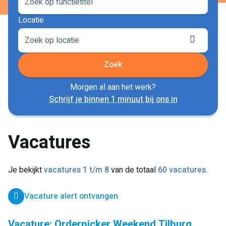
Locatie
Locati
ophale
Zoek
Morgen al aan het werk?
Schrijf je binnen 1 minuut bij ons in
Vacatures
Je bekijkt
vacatures 1 t/m 8
van de totaal
60 vacatures.
Vacature alert ontvangen
Vacature: Orderpicker Weekend Tilburg