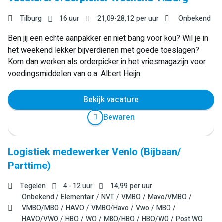
Tilburg
16 uur
21,09
-
28,12
per uur
Onbekend
Ben jij een echte aanpakker en niet bang voor kou? Wil je in
het weekend lekker bijverdienen met goede toeslagen?
Kom dan werken als orderpicker in het vriesmagazijn voor
voedingsmiddelen van o.a. Albert Heijn
Bekijk vacature
Bewaren
Logistiek medewerker Venlo (Bijbaan/
Parttime)
Tegelen
4 - 12 uur
14,99
per uur
Onbekend
Elementair
NVT
VMBO
Mavo/VMBO
VMBO/MBO
HAVO
VMBO/Havo
Vwo
MBO
HAVO/VWO
HBO
WO
MBO/HBO
HBO/WO
Post WO