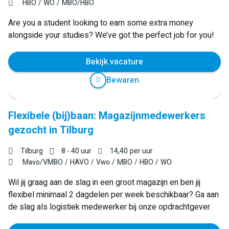
HBO
WO
MBO/HBO
Are you a student looking to earn some extra money
alongside your studies? We’ve got the perfect job for you!
Bekijk vacature
Bewaren
Flexibele (bij)baan: Magazijnmedewerkers
gezocht in Tilburg
Tilburg
8 - 40 uur
14,40
per uur
Mavo/VMBO
HAVO
Vwo
MBO
HBO
WO
Wil jij graag aan de slag in een groot magazijn en ben jij
flexibel minimaal 2 dagdelen per week beschikbaar? Ga aan
de slag als logistiek medewerker bij onze opdrachtgever.