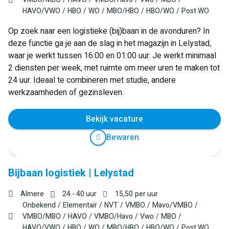
HAVO/VWO
HBO
WO
MBO/HBO
HBO/WO
Post WO
Op zoek naar een logistieke (bij)baan in de avonduren? In
deze functie ga je aan de slag in het magazijn in Lelystad,
waar je werkt tussen 16:00 en 01:00 uur. Je werkt minimaal
2 diensten per week, met ruimte om meer uren te maken tot
24 uur. Ideaal te combineren met studie, andere
werkzaamheden of gezinsleven.
Bekijk vacature
Bewaren
Bijbaan logistiek | Lelystad
Almere
24 - 40 uur
15,50
per uur
Onbekend
Elementair
NVT
VMBO
Mavo/VMBO
VMBO/MBO
HAVO
VMBO/Havo
Vwo
MBO
HAVO/VWO
HBO
WO
MBO/HBO
HBO/WO
Post WO