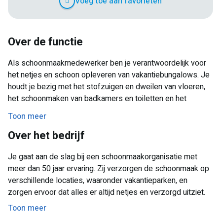
Voeg toe aan favorieten
Over de functie
Als schoonmaakmedewerker ben je verantwoordelijk voor
het netjes en schoon opleveren van vakantiebungalows. Je
houdt je bezig met het stofzuigen en dweilen van vloeren,
het schoonmaken van badkamers en toiletten en het
afnemen van keukens en andere oppervlakken. Je werkt
Toon meer
voornamelijk op maandag en/of vrijdag tussen 10:00 en
Over het bedrijf
ongeveer 16:00 uur. Samen met je collega’s zorg je ervoor
dat alle huisjes op tijd gereed zijn voor de aankomst van
Je gaat aan de slag bij een schoonmaakorganisatie met
nieuwe gasten.
meer dan 50 jaar ervaring. Zij verzorgen de schoonmaak op
verschillende locaties, waaronder vakantieparken, en
zorgen ervoor dat alles er altijd netjes en verzorgd uitziet.
Toon meer