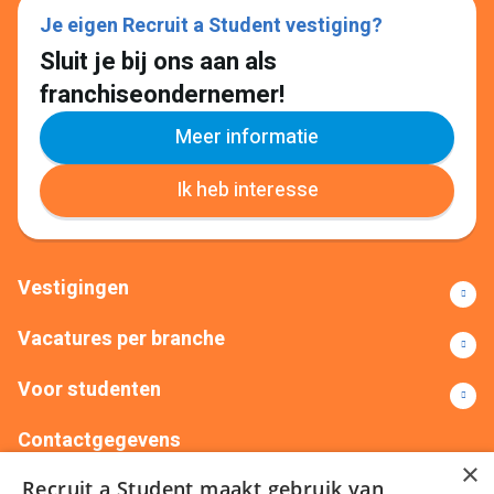
Je eigen Recruit a Student vestiging?
Sluit je bij ons aan als
franchiseondernemer!
Meer informatie
Ik heb interesse
Vestigingen
Vacatures per branche
Voor studenten
Contactgegevens
×
Recruit a Student maakt gebruik van
+31(0)88 522 00 76
info@recruitastudent.nl