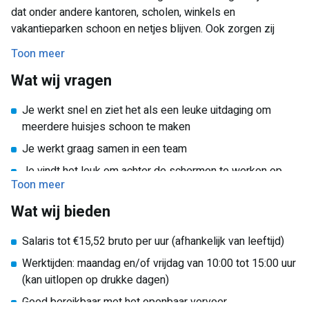
dat onder andere kantoren, scholen, winkels en
vakantieparken schoon en netjes blijven. Ook zorgen zij
ervoor dat vakantiehuisjes wekelijks weer klaar zijn voor
Toon meer
nieuwe gasten.
Wat wij vragen
Je werkt snel en ziet het als een leuke uitdaging om
meerdere huisjes schoon te maken
Je werkt graag samen in een team
Je vindt het leuk om achter de schermen te werken op
Toon meer
vakantieparken
Wat wij bieden
Salaris tot €15,52 bruto per uur (afhankelijk van leeftijd)
Werktijden: maandag en/of vrijdag van 10:00 tot 15:00 uur
(kan uitlopen op drukke dagen)
Goed bereikbaar met het openbaar vervoer