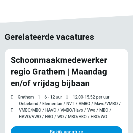
Facebook
Twitter
LinkedIn
Pinterest
WhatsApp
mail
Gerelateerde vacatures
Schoonmaakmedewerker
regio Grathem | Maandag
en/of vrijdag bijbaan
Grathem
6 - 12 uur
12,00
-
15,52
per uur
Onbekend
Elementair
NVT
VMBO
Mavo/VMBO
VMBO/MBO
HAVO
VMBO/Havo
Vwo
MBO
HAVO/VWO
HBO
WO
MBO/HBO
HBO/WO
Bekijk vacature