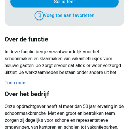
Solliciteer
Voeg toe aan favorieten
Over de functie
In deze functie ben je verantwoordelijk voor het
schoonmaken en klaarmaken van vakantiehuisjes voor
nieuwe gasten. Je zorgt ervoor dat alles er weer verzorgd
uitziet. Je werkzaamheden bestaan onder andere uit het
reinigen van sanitair, het schoonmaken van de keuken,
Toon meer
stofzuigen en dweilen van vloeren en het uitvoeren van
Over het bedrijf
algemene schoonmaakwerkzaamheden. Samen met je
team zorg je ervoor dat alle huisjes op tijd klaar zijn voor de
Onze opdrachtgever heeft al meer dan 50 jaar ervaring in de
aankomst van nieuwe vakantiegangers.
schoonmaakbranche. Met een groot en betrokken team
zorgen zij dagelijks voor schone en representatieve
omgevingen, van kantoren en scholen tot vakantieparken.