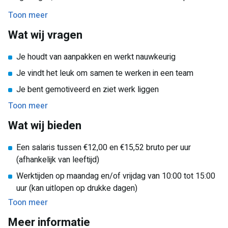
Dankzij hun inzet kunnen gasten iedere week weer genieten
Toon meer
van een schoon verblijf.
Wat wij vragen
Je houdt van aanpakken en werkt nauwkeurig
Je vindt het leuk om samen te werken in een team
Je bent gemotiveerd en ziet werk liggen
Toon meer
Wat wij bieden
Een salaris tussen €12,00 en €15,52 bruto per uur
(afhankelijk van leeftijd)
Werktijden op maandag en/of vrijdag van 10:00 tot 15:00
uur (kan uitlopen op drukke dagen)
Toon meer
Reiskostenvergoeding bespreekbaar
Meer informatie
Een gezellige werksfeer met leuke collega’s