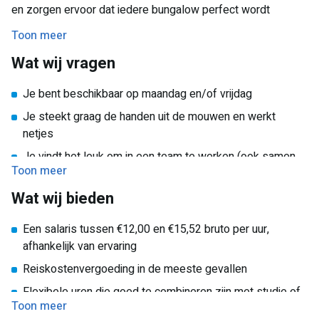
en zorgen ervoor dat iedere bungalow perfect wordt
klaargemaakt voor nieuwe gasten. Werken bij hen betekent
Toon meer
een fijne werksfeer, betrokken collega’s en een prettige
Wat wij vragen
werkplek.
Je bent beschikbaar op maandag en/of vrijdag
Je steekt graag de handen uit de mouwen en werkt
netjes
Je vindt het leuk om in een team te werken (ook samen
Toon meer
aanmelden met een vriend(in) is mogelijk!)
Wat wij bieden
Een salaris tussen €12,00 en €15,52 bruto per uur,
afhankelijk van ervaring
Reiskostenvergoeding in de meeste gevallen
Flexibele uren die goed te combineren zijn met studie of
Toon meer
andere werkzaamheden