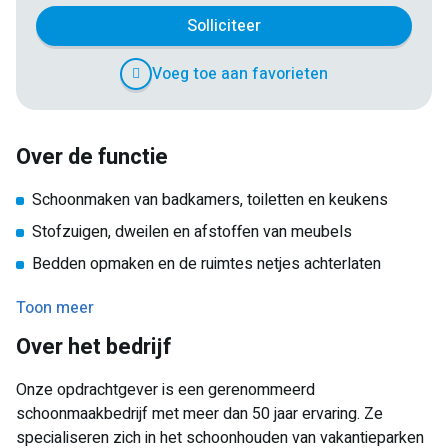
Solliciteer
Voeg toe aan favorieten
Over de functie
Schoonmaken van badkamers, toiletten en keukens
Stofzuigen, dweilen en afstoffen van meubels
Bedden opmaken en de ruimtes netjes achterlaten
Je werkt samen met collega’s en zorgt dat alle huisjes op
Toon meer
tijd klaar zijn voor de nieuwe gasten. Werktijden zijn van
Over het bedrijf
10:00 tot ongeveer 16:00 uur, met een kleine mogelijkheid
tot uitloop op drukke dagen.
Onze opdrachtgever is een gerenommeerd
schoonmaakbedrijf met meer dan 50 jaar ervaring. Ze
specialiseren zich in het schoonhouden van vakantieparken