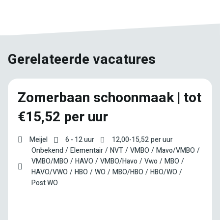
Facebook
Twitter
LinkedIn
Pinterest
WhatsApp
mail
Gerelateerde vacatures
Zomerbaan schoonmaak | tot
€15,52 per uur
Meijel
6 - 12 uur
12,00
-
15,52
per uur
Onbekend
Elementair
NVT
VMBO
Mavo/VMBO
VMBO/MBO
HAVO
VMBO/Havo
Vwo
MBO
HAVO/VWO
HBO
WO
MBO/HBO
HBO/WO
Post WO