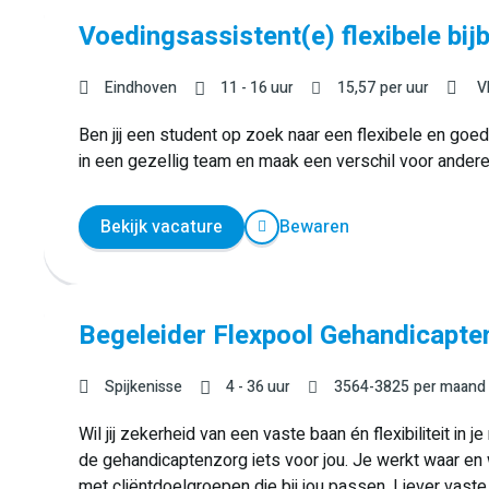
Voedingsassistent(e) flexibele bij
Eindhoven
11 - 16 uur
15,57
per uur
V
Ben jij een student op zoek naar een flexibele en goed
in een gezellig team en maak een verschil voor anderen
Bekijk vacature
Bewaren
Begeleider Flexpool Gehandicapte
Spijkenisse
4 - 36 uur
3564
-
3825
per maand
Wil jij zekerheid van een vaste baan én flexibiliteit in 
de gehandicaptenzorg iets voor jou. Je werkt waar en wa
met cliëntdoelgroepen die bij jou passen. Liever vast