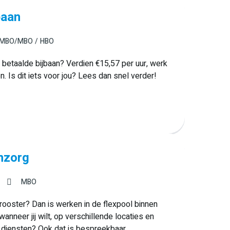
baan
MBO/MBO
HBO
 betaalde bijbaan? Verdien €15,57 per uur, werk
. Is dit iets voor jou? Lees dan snel verder!
nzorg
MBO
je rooster? Dan is werken in de flexpool binnen
nneer jij wilt, op verschillende locaties en
e diensten? Ook dat is bespreekbaar.