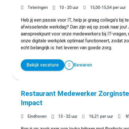
Teteringen
10 - 20 uur
15,00
-
15,54
per uur
Heb jij een passie voor IT, help je graag collega's bij 
afwisselende werkdag? Dan zijn wij op zoek naar jou! 
aanspreekpunt voor onze medewerkers bij IT-vragen, m
onze digitale werkplek optimaal functioneert, zodat z
echt belangrijk is: het leveren van goede zorg.
Bekijk vacature
Bewaren
Restaurant Medewerker Zorginstell
Impact
Eindhoven
13 - 32 uur
16,21
per uur
N
Ben jij op zoek naar een leuke bijbaan met flexibele 