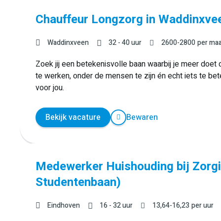
Chauffeur Longzorg in Waddinxve
Waddinxveen
32 - 40 uur
2600
-
2800
per ma
Zoek jij een betekenisvolle baan waarbij je meer doet d
te werken, onder de mensen te zijn én echt iets te be
voor jou.
Bekijk vacature
Bewaren
Medewerker Huishouding bij Zorgin
Studentenbaan)
Eindhoven
16 - 32 uur
13,64
-
16,23
per uur