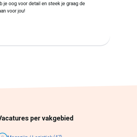
b je oog voor detail en steek je graag de
an voor jou!
e
Volgende
Vacatures per vakgebied