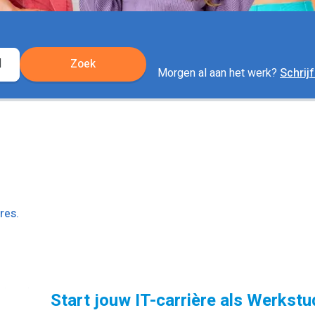
Zoek
Locatie
Morgen al aan het werk?
Schrijf
ophalen
res.
Start jouw IT-carrière als Werkstu