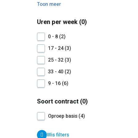
Toon meer
Uren per week
0
0 - 8
2
17 - 24
3
25 - 32
3
33 - 40
2
9 - 16
6
Soort contract
0
Oproep basis
4
Wis filters