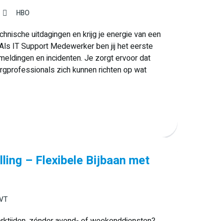
HBO
technische uitdagingen en krijg je energie van een
Als IT Support Medewerker ben jij het eerste
eldingen en incidenten. Je zorgt ervoor dat
orgprofessionals zich kunnen richten op wat
ing – Flexibele Bijbaan met
VT
werktijden, zónder avond- of weekenddiensten?