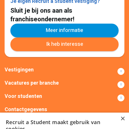
Je eigen Recruit a Student vestiging?
Sluit je bij ons aan als
franchiseondernemer!
Meer informatie
Ik heb interesse
Vestigingen
Vacatures per branche
Voor studenten
Contactgegevens
×
Recruit a Student maakt gebruik van
+31(0)88 522 00 76
info@recruitastudent.nl
cookies