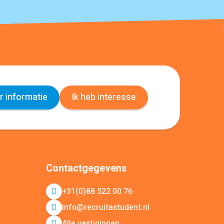
 informatie
Ik heb interesse
Contactgegevens
+31(0)88 522 00 76
info@recruitastudent.nl
Alle vestigingen