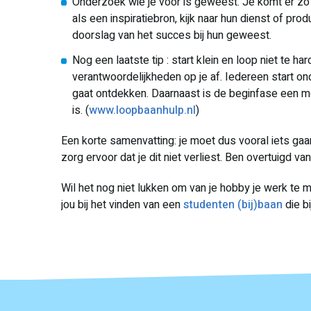
Onderzoek wie je voor is geweest. Je komt er zo a
als een inspiratiebron, kijk naar hun dienst of pr
doorslag van het succes bij hun geweest.
Nog een laatste tip : start klein en loop niet te 
verantwoordelijkheden op je af. Iedereen start on
gaat ontdekken. Daarnaast is de beginfase een moo
is. (
www.loopbaanhulp.nl
)
Een korte samenvatting: je moet dus vooral iets gaa
zorg ervoor dat je dit niet verliest. Ben overtuigd v
Wil het nog niet lukken om van je hobby je werk te
jou bij het vinden van een
studenten (bij)baan
die bi