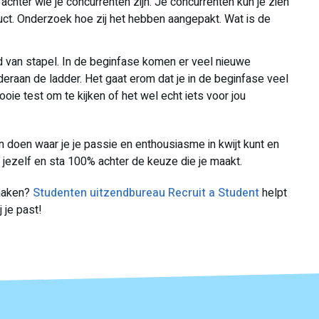
chter wie je concurrenten zijn. Je concurrenten kun je zien
oduct. Onderzoek hoe zij het hebben aangepakt. Wat is de
hard van stapel. In de beginfase komen er veel nieuwe
deraan de ladder. Het gaat erom dat je in de beginfase veel
ie test om te kijken of het wel echt iets voor jou
n doen waar je je passie en enthousiasme in kwijt kunt en
an jezelf en sta 100% achter de keuze die je maakt.
 maken?
Studenten uitzendbureau Recruit a Student
helpt
j je past!