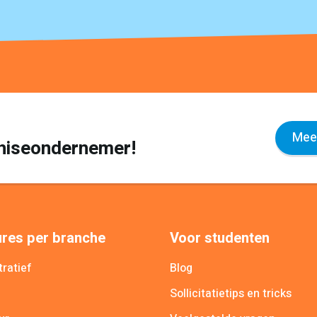
Meer
nchiseondernemer!
res per branche
Voor studenten
ratief
Blog
Sollicitatietips en tricks