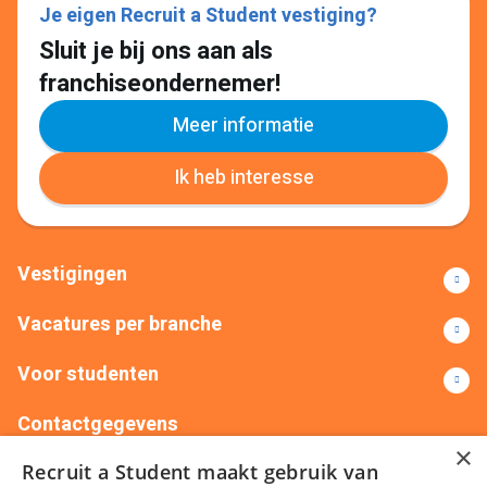
Je eigen Recruit a Student vestiging?
Sluit je bij ons aan als
franchiseondernemer!
Meer informatie
Ik heb interesse
Vestigingen
Vacatures per branche
Voor studenten
Contactgegevens
×
Recruit a Student maakt gebruik van
+31(0)88 522 00 76
info@recruitastudent.nl