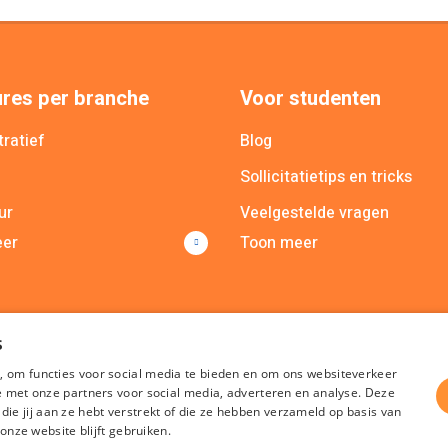
res per branche
Voor studenten
ratief
Blog
Sollicitatietips en tricks
ur
Veelgestelde vragen
eer
Toon meer
cieel
MY Recruit app
icatie
Poolmanager app
lle branches
s
, om functies voor social media te bieden en om ons websiteverkeer
te met onze partners voor social media, adverteren en analyse. Deze
e jij aan ze hebt verstrekt of die ze hebben verzameld op basis van
 onze website blijft gebruiken.
Algemene voorwaarden
Privacy
Cookies
Disclaimer
Sitem