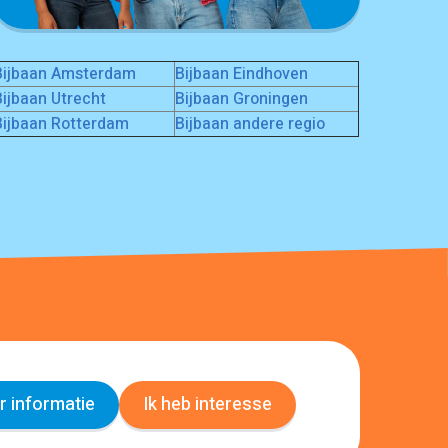
Bijbaan Amsterdam
Bijbaan Eindhoven
Bijbaan Utrecht
Bijbaan Groningen
Bijbaan Rotterdam
Bijbaan andere regio
 informatie
Ik heb interesse