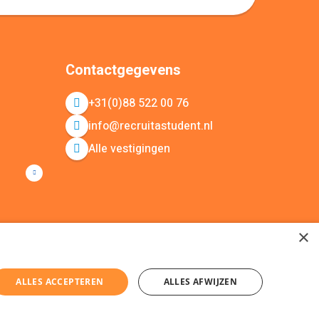
Contactgegevens
+31(0)88 522 00 76
info@recruitastudent.nl
Alle vestigingen
×
ALLES ACCEPTEREN
ALLES AFWIJZEN
ap
KvK nummer: 20092214 © Recruit a Student 2026