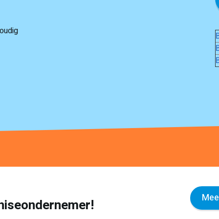
oudig
Meer
nchiseondernemer!