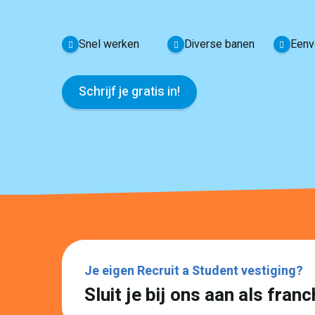
Snel werken
Diverse banen
Eenv
Schrijf je gratis in!
Je eigen Recruit a Student vestiging?
Sluit je bij ons aan als fra