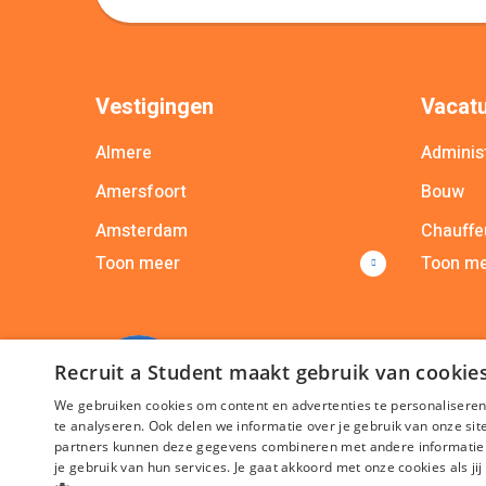
Vestigingen
Vacatu
Almere
Administ
Amersfoort
Bouw
Amsterdam
Chauffe
Toon meer
Toon m
Apeldoorn
Commer
Arnhem
Commun
Breda
Bekijk a
Recruit a Student maakt gebruik van cookie
Bekijk alle vestigingen
We gebruiken cookies om content en advertenties te personaliseren
te analyseren. Ook delen we informatie over je gebruik van onze si
partners kunnen deze gegevens combineren met andere informatie di
je gebruik van hun services. Je gaat akkoord met onze cookies als jij