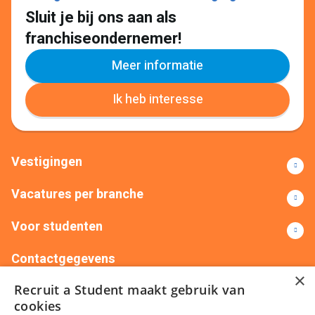
Sluit je bij ons aan als
franchiseondernemer!
Meer informatie
Ik heb interesse
Vestigingen
Vacatures per branche
Voor studenten
Contactgegevens
×
Recruit a Student maakt gebruik van
+31(0)88 522 00 76
info@recruitastudent.nl
cookies
Alle vestigingen