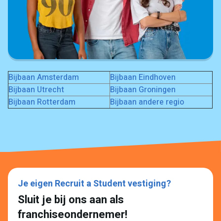
Bijbaan Amsterdam
Bijbaan Eindhoven
Bijbaan Utrecht
Bijbaan Groningen
Bijbaan Rotterdam
Bijbaan andere regio
Je eigen Recruit a Student vestiging?
Sluit je bij ons aan als
franchiseondernemer!