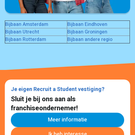
Bijbaan Amsterdam
Bijbaan Eindhoven
Bijbaan Utrecht
Bijbaan Groningen
Bijbaan Rotterdam
Bijbaan andere regio
Je eigen Recruit a Student vestiging?
Sluit je bij ons aan als
franchiseondernemer!
Meer informatie
Ik heb interesse