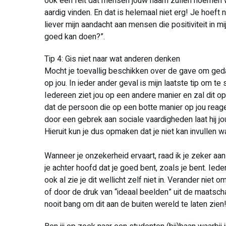
ook een feit dat mensen jouw naam zullen noemen w
aardig vinden. En dat is helemaal niet erg! Je hoeft 
liever mijn aandacht aan mensen die positiviteit in 
goed kan doen?”.
Tip 4: Gis niet naar wat anderen denken
Mocht je toevallig beschikken over de gave om geda
op jou. In ieder ander geval is mijn laatste tip om t
Iedereen ziet jou op een andere manier en zal dit o
dat de persoon die op een botte manier op jou reagee
door een gebrek aan sociale vaardigheden laat hij jou 
Hieruit kun je dus opmaken dat je niet kan invullen wa
Wanneer je onzekerheid ervaart, raad ik je zeker aan
je achter hoofd dat je goed bent, zoals je bent. Ied
ook al zie je dit wellicht zelf niet in. Verander ni
of door de druk van “ideaal beelden” uit de maatsc
nooit bang om dit aan de buiten wereld te laten zien