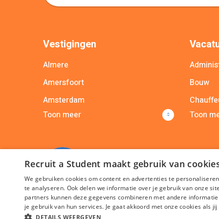
Vestigingen
Vacatu
Almere
Administ
Amersfoort
Bouw
Amsterdam
Chauffe
Toon meer
Toon m
Apeldoorn
Commer
Arnhem
Commun
Breda
Bekijk a
Recruit a Student maakt gebruik van cookie
Bekijk alle vestigingen
We gebruiken cookies om content en advertenties te personaliseren
te analyseren. Ook delen we informatie over je gebruik van onze si
partners kunnen deze gegevens combineren met andere informatie di
je gebruik van hun services. Je gaat akkoord met onze cookies als jij
DETAILS WEERGEVEN