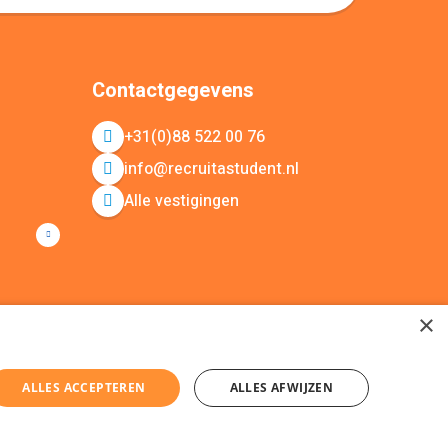
Contactgegevens
+31(0)88 522 00 76
info@recruitastudent.nl
Alle vestigingen
×
ALLES ACCEPTEREN
ALLES AFWIJZEN
ap
KvK nummer: 20092214 © Recruit a Student 2026