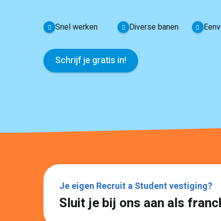
Snel werken
Diverse banen
Eenv
Schrijf je gratis in!
Je eigen Recruit a Student vestiging?
Sluit je bij ons aan als fra