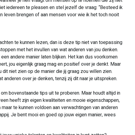
anneer je hen vraagt om mensen op te noemen die zij niet
niet iedereen te pleasen en stel jezelf de vraag: “Besteed ik
mijn leven brengen of aan mensen voor wie ik het toch nooit
chten te kunnen lezen, dan is deze tip niet van toepassing
e stoppen met het invullen van wat anderen van jou denken.
p een andere manier laten blijken. Het kan dus voorkomen
rt, jou eigenlijk graag mag en positief over je denkt. Maar
dit niet zien op de manier die jij graag zou willen zien.
t anderen over je denken, tenzij zij dit naar je uitspreken.
 om bovenstaande tips uit te proberen. Maar houdt altijd in
ereen heeft zijn eigen kwaliteiten en mooie eigenschappen,
et om maar te kunnen voldoen aan verwachtingen van anderen
happij. Je bent mooi en goed op jouw eigen manier, wees
!