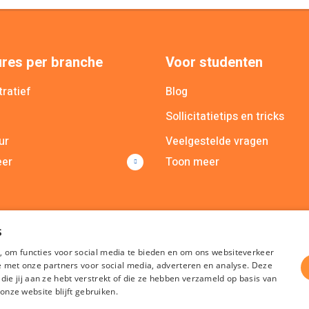
res per branche
Voor studenten
ratief
Blog
Sollicitatietips en tricks
ur
Veelgestelde vragen
eer
Toon meer
cieel
MY Recruit app
icatie
Poolmanager app
lle branches
s
, om functies voor social media te bieden en om ons websiteverkeer
te met onze partners voor social media, adverteren en analyse. Deze
e jij aan ze hebt verstrekt of die ze hebben verzameld op basis van
 onze website blijft gebruiken.
Algemene voorwaarden
Privacy
Cookies
Disclaimer
Sitem