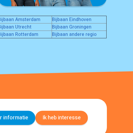
Bijbaan Amsterdam
Bijbaan Eindhoven
Bijbaan Utrecht
Bijbaan Groningen
Bijbaan Rotterdam
Bijbaan andere regio
 informatie
Ik heb interesse