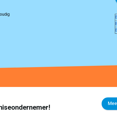
oudig
Meer
nchiseondernemer!