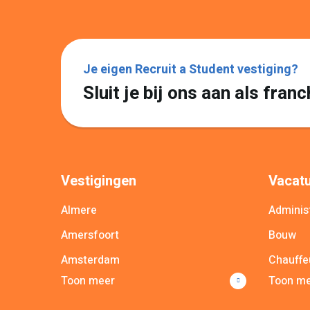
Je eigen Recruit a Student vestiging?
Sluit je bij ons aan als fra
Vestigingen
Vacatu
Almere
Administ
Amersfoort
Bouw
Amsterdam
Chauffe
Toon meer
Toon m
Apeldoorn
Commer
Arnhem
Commun