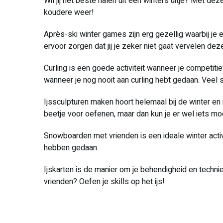
Wil jij het beste halen uit een winters uitje? Met dez
koudere weer!
Après-ski winter games zijn erg gezellig waarbij je 
ervoor zorgen dat jij je zeker niet gaat vervelen de
Curling is een goede activiteit wanneer je competitie
wanneer je nog nooit aan curling hebt gedaan. Veel
Ijssculpturen maken hoort helemaal bij de winter en 
beetje voor oefenen, maar dan kun je er wel iets m
Snowboarden met vrienden is een ideale winter activi
hebben gedaan.
Ijskarten is de manier om je behendigheid en techniek
vrienden? Oefen je skills op het ijs!