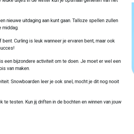
e leuke uitjes in de winter kun je optimaal genieten van het
een nieuwe uitdaging aan kunt gaan. Talloze spellen zullen
ze middag.
f bent. Curling is leuk wanneer je ervaren bent, maar ook
 succes!
is een bijzondere activiteit om te doen. Je moet er wel een
oois van maken.
teit. Snowboarden leer je ook snel, mocht je dit nog nooit
 te testen. Kun jij driften in de bochten en winnen van jouw