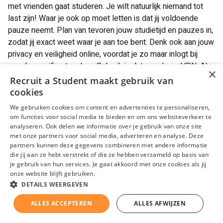
met vrienden gaat studeren. Je wilt natuurlijk niemand tot
last zijn! Waar je ook op moet letten is dat jij voldoende
pauze neemt. Plan van tevoren jouw studietijd en pauzes in,
zodat jij exact weet waar je aan toe bent. Denk ook aan jouw
privacy en veiligheid online, voordat je zo maar inlogt bij
openbare wifi netwerken. Gebruik in dat geval een VPN. Als
×
laatste moet je er op letten dat de plek waar jij wilt studeren
Recruit a Student maakt gebruik van
niet te afleidend is voor jou. Je hebt inmiddels wel geleerd
cookies
dat je afleiding zo veel mogelijk moet vermijden!
We gebruiken cookies om content en advertenties te personaliseren,
om functies voor social media te bieden en om ons websiteverkeer te
Wat moet je zelf meenemen als je buiten de deur gaat
analyseren. Ook delen we informatie over je gebruik van onze site
studeren?:
met onze partners voor social media, adverteren en analyse. Deze
partners kunnen deze gegevens combineren met andere informatie
Laptop met oplader en eventueel muis, zodat jij lekker
die jij aan ze hebt verstrekt of die ze hebben verzameld op basis van
je gebruik van hun services. Je gaat akkoord met onze cookies als jij
aan de slag kan.
onze website blijft gebruiken.
Agenda, als jij een fysieke planning gebruikt. Hierdoor
DETAILS WEERGEVEN
weet jij precies wat je moet doen en wanneer het af moet
ALLES ACCEPTEREN
ALLES AFWIJZEN
zijn.
Koptelefoon. Het liefst een met noise-cancelling functie