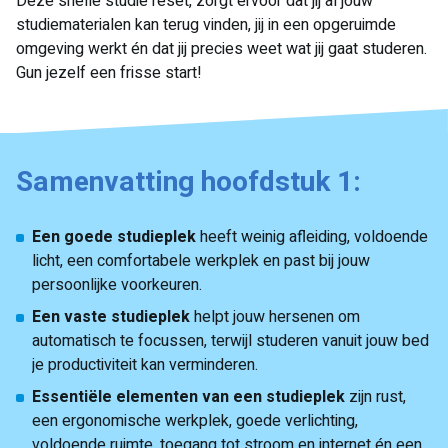
Deze snelle studie reset, zorgt ervoor dat jij al jouw
studiematerialen kan terug vinden, jij in een opgeruimde
omgeving werkt én dat jij precies weet wat jij gaat studeren.
Gun jezelf een frisse start!
Samenvatting hoofdstuk 1:
Een goede studieplek
heeft weinig afleiding, voldoende
licht, een comfortabele werkplek en past bij jouw
persoonlijke voorkeuren.
Een vaste studieplek
helpt jouw hersenen om
automatisch te focussen, terwijl studeren vanuit jouw bed
je productiviteit kan verminderen.
Essentiële elementen van een studieplek
zijn rust,
een ergonomische werkplek, goede verlichting,
voldoende ruimte, toegang tot stroom en internet én een