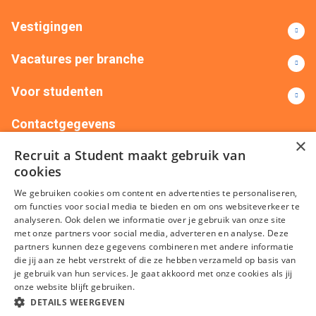
Vestigingen
Vacatures per branche
Voor studenten
Contactgegevens
×
Recruit a Student maakt gebruik van
+31(0)88 522 00 76
info@recruitastudent.nl
cookies
Alle vestigingen
We gebruiken cookies om content en advertenties te personaliseren,
om functies voor social media te bieden en om ons websiteverkeer te
analyseren. Ook delen we informatie over je gebruik van onze site
met onze partners voor social media, adverteren en analyse. Deze
partners kunnen deze gegevens combineren met andere informatie
die jij aan ze hebt verstrekt of die ze hebben verzameld op basis van
je gebruik van hun services. Je gaat akkoord met onze cookies als jij
onze website blijft gebruiken.
Algemene voorwaarden
Privacy
Cookies
Disclaimer
DETAILS WEERGEVEN