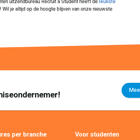
nten uitzendbureau Recruit a Student heeft de
leukste
t! Wil je altijd op de hoogte blijven van onze nieuwste
Meer
nchiseondernemer!
res per branche
Voor studenten