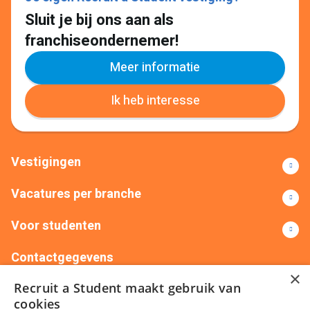
Sluit je bij ons aan als
franchiseondernemer!
Meer informatie
Ik heb interesse
Vestigingen
Vacatures per branche
Voor studenten
Contactgegevens
×
Recruit a Student maakt gebruik van
+31(0)88 522 00 76
info@recruitastudent.nl
cookies