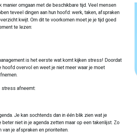
jk manier omgaan met de beschikbare tijd. Veel mensen
bben teveel dingen aan hun hoofd: werk, taken, afspraken
erzicht kwijt. Om dit te voorkomen moet je je tijd goed
ement te lezen:
 management is het eerste wat komt kijken stress! Doordat
 je hoofd overvol en weet je niet meer waar je moet
 afnemen.
je stress afneemt:
genda. Je kan sochtends dan in één blik zien wat je
e beter niet in je agenda zetten maar op een takenlijst. Zo
van je afspraken en prioriteiten.