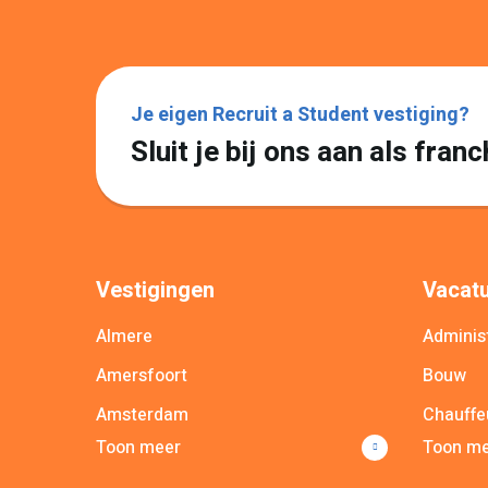
Je eigen Recruit a Student vestiging?
Sluit je bij ons aan als fra
Vestigingen
Vacatu
Almere
Administ
Amersfoort
Bouw
Amsterdam
Chauffe
Toon meer
Toon m
Apeldoorn
Commer