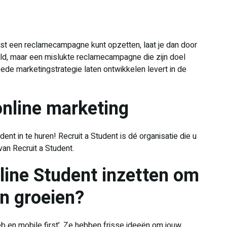
best een reclamecampagne kunt opzetten, laat je dan door
eld, maar een mislukte reclamecampagne die zijn doel
goede marketingstrategie laten ontwikkelen levert in de
online marketing
nt in te huren! Recruit a Student is dé organisatie die u
van Recruit a Student.
ine Student inzetten om
ten groeien?
b en mobile first’. Ze hebben frisse ideeën om jouw