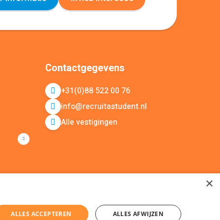
Contactgegevens
+31(0)88 522 00 76
info@recruitastudent.nl
Alle vestigingen
×
ALLES ACCEPTEREN
ALLES AFWIJZEN