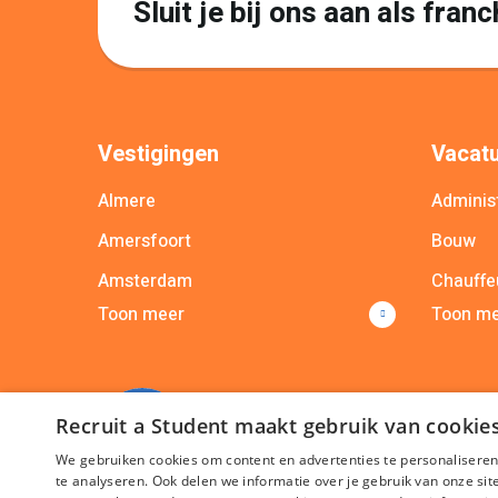
Sluit je bij ons aan als fra
Vestigingen
Vacatu
Almere
Administ
Amersfoort
Bouw
Amsterdam
Chauffe
Toon meer
Toon m
Apeldoorn
Commer
Arnhem
Commun
Breda
Bekijk a
Recruit a Student maakt gebruik van cookie
Bekijk alle vestigingen
We gebruiken cookies om content en advertenties te personaliseren
te analyseren. Ook delen we informatie over je gebruik van onze si