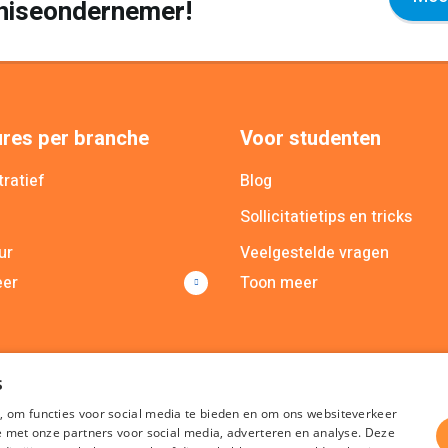
nchiseondernemer!
res per branche
Voor studenten
ratief
Blog
Sollicitatietips en tricks
ur
Veelgestelde vragen
eer
Toon meer
cieel
MY Recruit app
icatie
Poolmanager app
lle branches
s
, om functies voor social media te bieden en om ons websiteverkeer
te met onze partners voor social media, adverteren en analyse. Deze