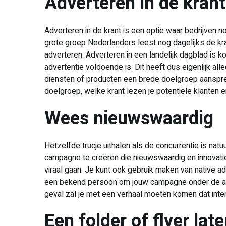
Adverteren in de krant
Adverteren in de krant is een optie waar bedrijven 
grote groep Nederlanders leest nog dagelijks de kra
adverteren. Adverteren in een landelijk dagblad is k
advertentie voldoende is. Dit heeft dus eigenlijk alle
diensten of producten een brede doelgroep aanspr
doelgroep, welke krant lezen je potentiële klanten 
Wees nieuwswaardig
Hetzelfde trucje uithalen als de concurrentie is natu
campagne te creëren die nieuwswaardig en innovatief 
viraal gaan. Je kunt ook gebruik maken van native adv
een bekend persoon om jouw campagne onder de aand
geval zal je met een verhaal moeten komen dat inte
Een folder of flyer lat