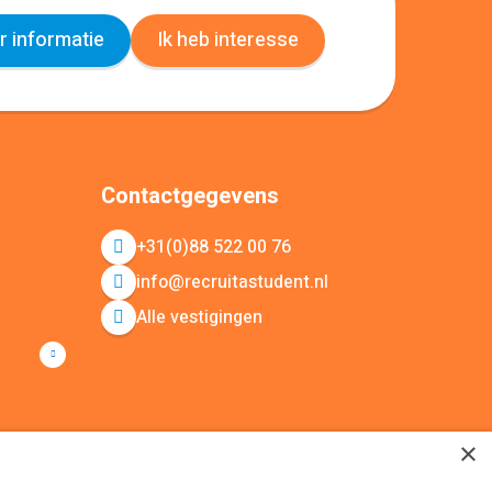
 informatie
Ik heb interesse
Contactgegevens
+31(0)88 522 00 76
info@recruitastudent.nl
Alle vestigingen
×