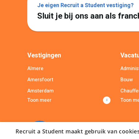
Je eigen Recruit a Student vestiging?
Sluit je bij ons aan als fra
Vestigingen
Vacatu
Almere
Administ
Amersfoort
Bouw
Amsterdam
Chauffe
Toon meer
Toon m
Apeldoorn
Commer
Arnhem
Commun
Breda
Bekijk a
Recruit a Student maakt gebruik van cookie
Bekijk alle vestigingen