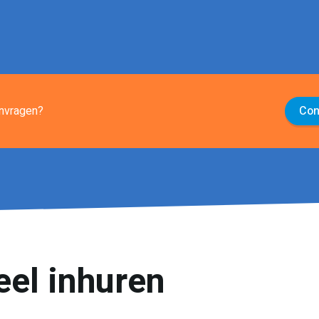
aanvragen?
Con
eel inhuren