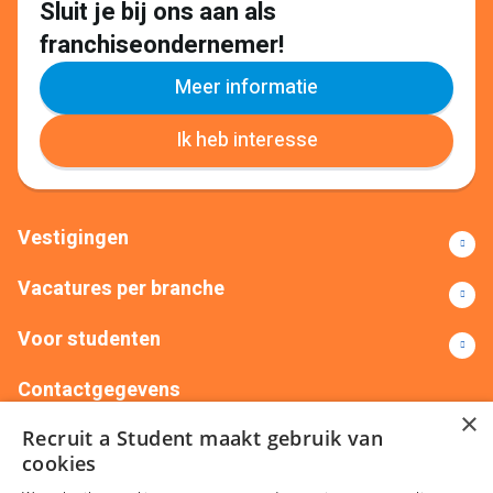
Sluit je bij ons aan als
franchiseondernemer!
Meer informatie
Ik heb interesse
Vestigingen
Vacatures per branche
Voor studenten
Contactgegevens
×
Recruit a Student maakt gebruik van
+31(0)88 522 00 76
info@recruitastudent.nl
cookies
Alle vestigingen