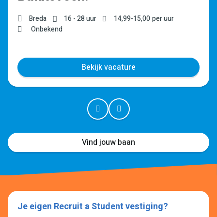
Breda
16 - 28 uur
14,99
-
15,00
per uur
Onbekend
Bekijk vacature
Vind jouw baan
Je eigen Recruit a Student vestiging?