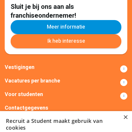
Sluit je bij ons aan als
franchiseondernemer!
Meer informatie
Ik heb interesse
Vestigingen
Vacatures per branche
Voor studenten
Contactgegevens
×
Recruit a Student maakt gebruik van
+31(0)88 522 00 76
info@recruitastudent.nl
cookies
Alle vestigingen