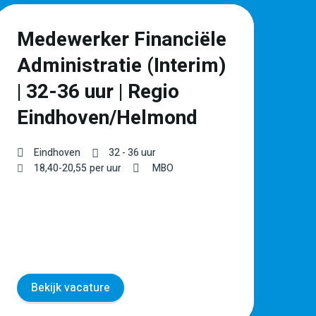
Medewerker Financiële
P
Administratie (Interim)
l
| 32-36 uur | Regio
Ve
Eindhoven/Helmond
€
Eindhoven
32 - 36 uur
18,40
-
20,55
per uur
MBO
Bekijk vacature