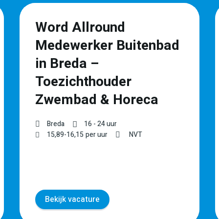
Word Allround
Medewerker Buitenbad
in Breda –
Toezichthouder
Zwembad & Horeca
Breda
16 - 24 uur
15,89
-
16,15
per uur
NVT
Bekijk vacature