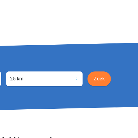
25 km
Zoek
ocatie
phalen