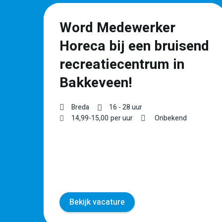
Word Medewerker
t
Horeca bij een bruisend
recreatiecentrum in
Bakkeveen!
Breda
16 - 28 uur
WO
14,99
-
15,00
per uur
Onbekend
Bekijk vacature