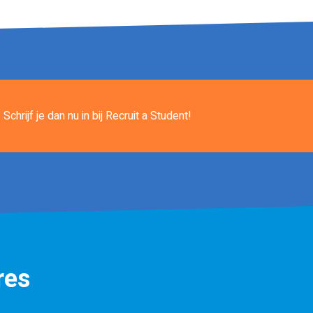
Schrijf je dan nu in
bij Recruit a Student!
res