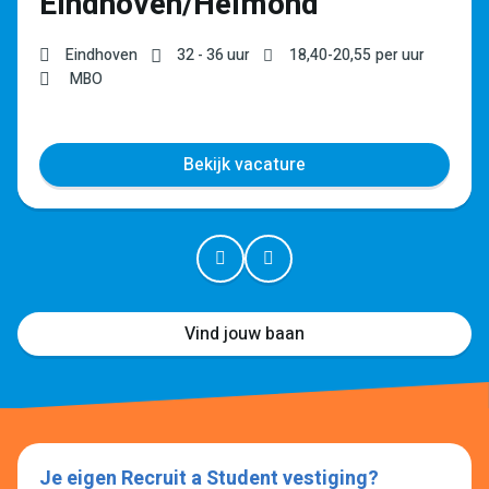
Eindhoven/Helmond
Eindhoven
32 - 36 uur
18,40
-
20,55
per uur
MBO
Bekijk vacature
Vind jouw baan
Je eigen Recruit a Student vestiging?