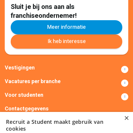
Sluit je bij ons aan als
franchiseondernemer!
Meer informatie
Ik heb interesse
Vestigingen
Vacatures per branche
Voor studenten
Contactgegevens
×
Recruit a Student maakt gebruik van
+31(0)88 522 00 76
info@recruitastudent.nl
cookies
Alle vestigingen