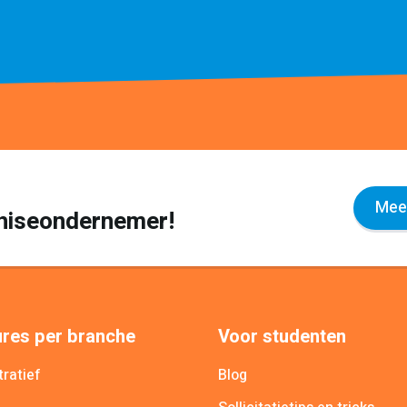
Meer
nchiseondernemer!
res per branche
Voor studenten
ratief
Blog