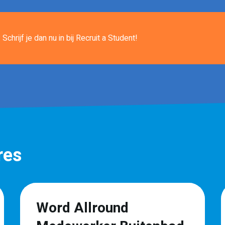
Schrijf je dan nu in
bij Recruit a Student!
res
Word Allround