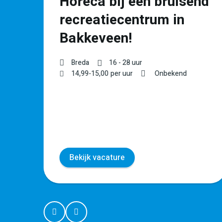
t
Horeca bij een bruisend
recreatiecentrum in
Bakkeveen!
Breda
16 - 28 uur
WO
14,99
-
15,00
per uur
Onbekend
Bekijk vacature