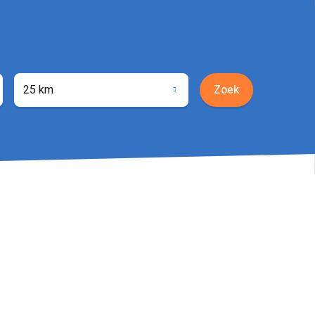
25 km
Zoek
ocatie
phalen