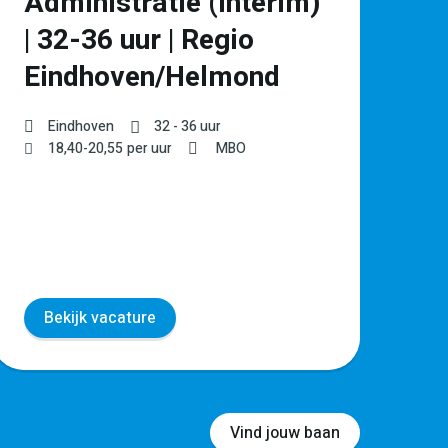
Administratie (Interim)
l
| 32-36 uur | Regio
Ve
Eindhoven/Helmond
€
Eindhoven
32 - 36 uur
18,40
-
20,55
per uur
MBO
Bekijk vacature
Vind jouw baan