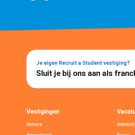
Je eigen Recruit a Student vestiging?
Sluit je bij ons aan als fra
Vestigingen
Vacatu
Almere
Administ