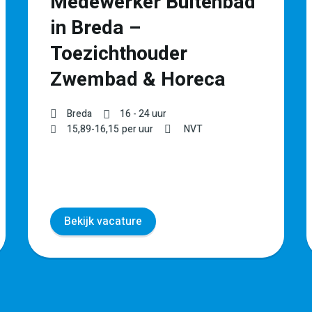
Medewerker Buitenbad
in Breda –
Toezichthouder
Zwembad & Horeca
Breda
16 - 24 uur
15,89
-
16,15
per uur
NVT
Bekijk vacature