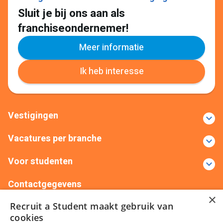
Sluit je bij ons aan als
franchiseondernemer!
Meer informatie
Ik heb interesse
Vestigingen
Vacatures per branche
Voor studenten
Contactgegevens
×
Recruit a Student maakt gebruik van
+31(0)88 522 00 76
info@recruitastudent.nl
cookies