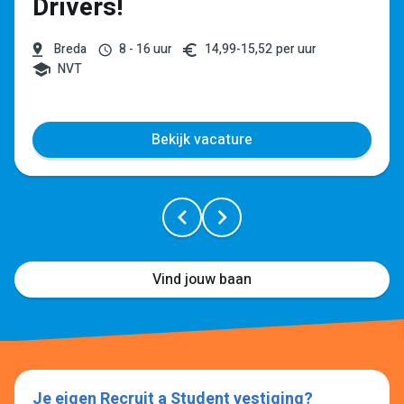
Drivers!
Breda
8 - 16 uur
14,99
-
15,52
per uur
NVT
Bekijk vacature
Vind jouw baan
Je eigen Recruit a Student vestiging?